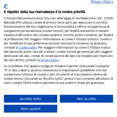
Privacy Policy
Il rispetto della tua riservatezza è la nostra priorità
Il Titolare 66communication Srls, con sede legale in Via Rebecchino 18 – 27020
Battuda (PV) utilizza cookie di prima e terze parti, per assicurare il corretto
funzionamento del sito, migliorarne la funzionalità e offrirvi un’esperienza di
navigazione personalizzata (cookie tecnici), per finalità statistiche e rilevare
P300.it è una Testata Giornalistica indipendente
l’audience del nostro sito (cookie analitici) nonché, previo consenso, per finalità
di profilazione. Per maggiori informazioni su come il Titolare utilizza i cookie o
Registrazione numero 1/2021 del 1/2/2021 - Tribunale di Pavia
per modificare le sue preferenze (incluso revocare il consenso, se prestato),
Proprietario ed editore:
66communication Srls
- P.IVA
consulti la
cookie policy
. Per maggiori informazioni su come il Titolare tratta i
02798890188
dati personali anche raccolti tramite i cookie (inclusi gli eventuali altri soggetti
Direttore Responsabile:
Alessandro Secchi
- Vicedirettore:
Federico
destinatari dei dati, i tempi di conservazione dei dati e le modalità per l’esercizio
Benedusi
dei suoi diritti), consulti la
privacy policy
.
Privacy Policy
-
Cookie Policy
Le ricordiamo che, qualora scelga di chiudere il banner utilizzando il pulsante
“X” in alto a destra, saranno mantenute le impostazioni predefinite che non
consentono l’utilizzo di cookie o altri strumenti di tracciamento diversi dai
"Se è successo davvero, lo trovi su P300.it"
cookie tecnici. Cliccando su “Accetta tutto”, presta il suo consenso all’utilizzo di
tutti i cookie. Potrà inoltre esprimere le sue scelte in modo più granulare.
Copyright © P300.it 2012-2026
Accetto tutto
Non accetto
Altre opzioni