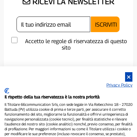
RICEVI LA NEWSLETTER
Accetto le regole di riservatezza di questo
sito
Privacy Policy
Il rispetto della tua riservatezza è la nostra priorità
Il Titolare 66communication Srls, con sede legale in Via Rebecchino 18 – 27020
Battuda (PV) utilizza cookie di prima e terze parti, per assicurare il corretto
funzionamento del sito, migliorarne la funzionalità e offrirvi un’esperienza di
navigazione personalizzata (cookie tecnici), per finalità statistiche e rilevare
P300.it è una Testata Giornalistica indipendente
l’audience del nostro sito (cookie analitici) nonché, previo consenso, per finalità
di profilazione. Per maggiori informazioni su come il Titolare utilizza i cookie o
Registrazione numero 1/2021 del 1/2/2021 - Tribunale di Pavia
per modificare le sue preferenze (incluso revocare il consenso, se prestato),
Proprietario ed editore:
66communication Srls
- P.IVA