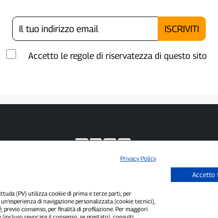
Accetto le regole di riservatezza di questo sito
Privacy Policy
P300.it è una Testata Giornalistica indipendente
Accetto 
Registrazione numero 1/2021 del 1/2/2021 - Tribunale di Pavia
Proprietario ed editore:
66communication Srls
- P.IVA 02798890188
Direttore Responsabile:
Alessandro Secchi
- Vicedirettore:
Federico Benedusi
uda (PV) utilizza cookie di prima e terze parti, per
i un’esperienza di navigazione personalizzata (cookie tecnici),
Privacy Policy
-
Cookie Policy
é, previo consenso, per finalità di profilazione. Per maggiori
 (incluso revocare il consenso, se prestato), consulti