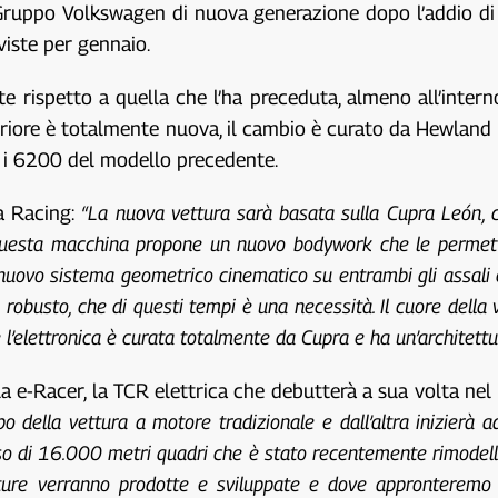
 Gruppo Volkswagen di nuova generazione dopo l’addio di 
viste per gennaio.
rispetto a quella che l’ha preceduta, almeno all’interno.
teriore è totalmente nuova, il cambio è curato da Hewland 
o i 6200 del modello precedente.
ra Racing:
“La nuova vettura sarà basata sulla Cupra León, c
Questa macchina propone un nuovo bodywork che le permetterà
uovo sistema geometrico cinematico su entrambi gli assali che
ù robusto, che di questi tempi è una necessità. Il cuore della 
l’elettronica è curata totalmente da Cupra e ha un’architettur
la e-Racer, la TCR elettrica che debutterà a sua volta ne
 della vettura a motore tradizionale e dall’altra inizierà ad
sso di 16.000 metri quadri che è stato recentemente rimodell
tture verranno prodotte e sviluppate e dove appronteremo