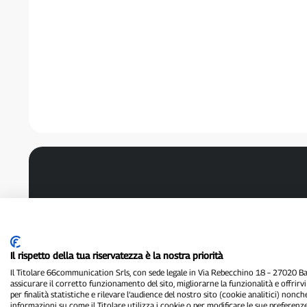
Il rispetto della tua riservatezza è la nostra priorità
Il Titolare 66communication Srls, con sede legale in Via Rebecchino 18 – 27020 Batt
assicurare il corretto funzionamento del sito, migliorarne la funzionalità e offrirv
per finalità statistiche e rilevare l’audience del nostro sito (cookie analitici) nonch
informazioni su come il Titolare utilizza i cookie o per modificare le sue preferenze