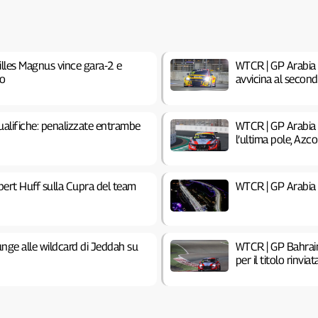
lles Magnus vince gara-2 e
WTCR | GP Arabia 
mo
avvicina al second
alifiche: penalizzate entrambe
WTCR | GP Arabia 
l’ultima pole, Az
bert Huff sulla Cupra del team
WTCR | GP Arabia
ge alle wildcard di Jeddah su
WTCR | GP Bahrain 
per il titolo rinvi