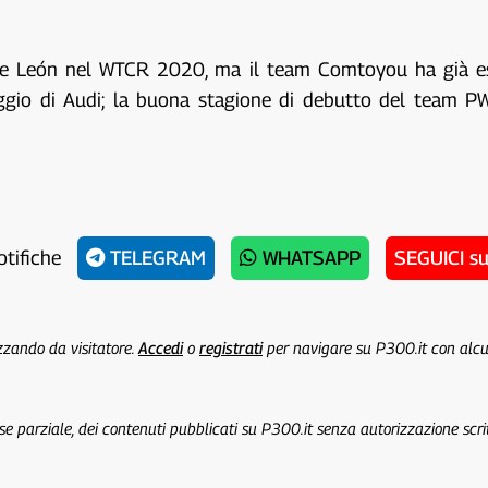
ove León nel WTCR 2020, ma il team Comtoyou ha già esp
gio di Audi; la buona stagione di debutto del team PWR
otifiche
TELEGRAM
WHATSAPP
SEGUICI s
izzando da visitatore.
Accedi
o
registrati
per navigare su P300.it con alc
 se parziale, dei contenuti pubblicati su P300.it senza autorizzazione scri