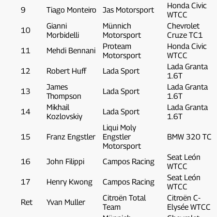
Honda Civic
9
Tiago Monteiro
Jas Motorsport
WTCC
Gianni
Münnich
Chevrolet
10
Morbidelli
Motorsport
Cruze TC1
Proteam
Honda Civic
11
Mehdi Bennani
Motorsport
WTCC
Lada Granta
12
Robert Huff
Lada Sport
1.6T
James
Lada Granta
13
Lada Sport
Thompson
1.6T
Mikhail
Lada Granta
14
Lada Sport
Kozlovskiy
1.6T
Liqui Moly
15
Franz Engstler
Engstler
BMW 320 TC
Motorsport
Seat León
16
John Filippi
Campos Racing
WTCC
Seat León
17
Henry Kwong
Campos Racing
WTCC
Citroën Total
Citroën C-
Ret
Yvan Muller
Team
Elysée WTCC