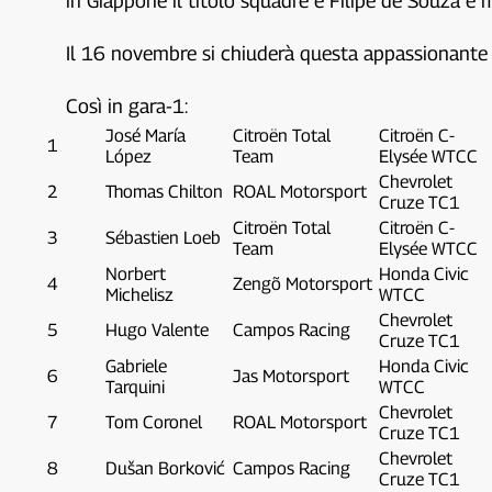
in Giappone il titolo squadre e Filipe de Souza 
Il 16 novembre si chiuderà questa appassionante s
Così in gara-1:
José María
Citroën Total
Citroën C-
1
López
Team
Elysée WTCC
Chevrolet
2
Thomas Chilton
ROAL Motorsport
Cruze TC1
Citroën Total
Citroën C-
3
Sébastien Loeb
Team
Elysée WTCC
Norbert
Honda Civic
4
Zengõ Motorsport
Michelisz
WTCC
Chevrolet
5
Hugo Valente
Campos Racing
Cruze TC1
Gabriele
Honda Civic
6
Jas Motorsport
Tarquini
WTCC
Chevrolet
7
Tom Coronel
ROAL Motorsport
Cruze TC1
Chevrolet
8
Dušan Borković
Campos Racing
Cruze TC1