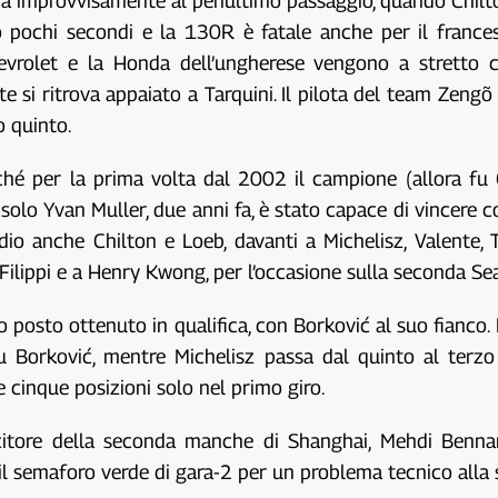
glia improvvisamente al penultimo passaggio, quando Chi
 pochi secondi e la 130R è fatale anche per il francese
evrolet e la Honda dell’ungherese vengono a stretto c
si ritrova appaiato a Tarquini. Il pilota del team Zengõ 
o quinto.
rché per la prima volta dal 2002 il campione (allora fu 
solo Yvan Muller, due anni fa, è stato capace di vincere c
o anche Chilton e Loeb, davanti a Michelisz, Valente, Ta
 Filippi e a Henry Kwong, per l’occasione sulla seconda S
cimo posto ottenuto in qualifica, con Borković al suo fian
u Borković, mentre Michelisz passa dal quinto al terzo
 cinque posizioni solo nel primo giro.
incitore della seconda manche di Shanghai, Mehdi Benn
 semaforo verde di gara-2 per un problema tecnico alla 