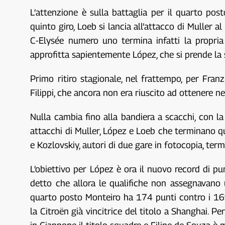
L’attenzione è sulla battaglia per il quarto pos
quinto giro, Loeb si lancia all’attacco di Muller a
C-Elysée numero uno termina infatti la propria
approfitta sapientemente López, che si prende la 
Primo ritiro stagionale, nel frattempo, per Franz
Filippi, che ancora non era riuscito ad ottenere 
Nulla cambia fino alla bandiera a scacchi, con l
attacchi di Muller, López e Loeb che terminano qu
e Kozlovskiy, autori di due gare in fotocopia, termi
L’obiettivo per López è ora il nuovo record di p
detto che allora le qualifiche non assegnavano
quarto posto Monteiro ha 174 punti contro i 169 d
la Citroën già vincitrice del titolo a Shanghai. P