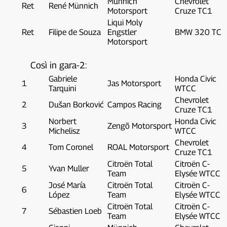
Münnich
Chevrolet
Ret
René Münnich
Motorsport
Cruze TC1
Liqui Moly
Ret
Filipe de Souza
Engstler
BMW 320 TC
Motorsport
Così in gara-2:
Gabriele
Honda Civic
1
Jas Motorsport
Tarquini
WTCC
Chevrolet
2
Dušan Borković
Campos Racing
Cruze TC1
Norbert
Honda Civic
3
Zengõ Motorsport
Michelisz
WTCC
Chevrolet
4
Tom Coronel
ROAL Motorsport
Cruze TC1
Citroën Total
Citroën C-
5
Yvan Muller
Team
Elysée WTCC
José María
Citroën Total
Citroën C-
6
López
Team
Elysée WTCC
Citroën Total
Citroën C-
7
Sébastien Loeb
Team
Elysée WTCC