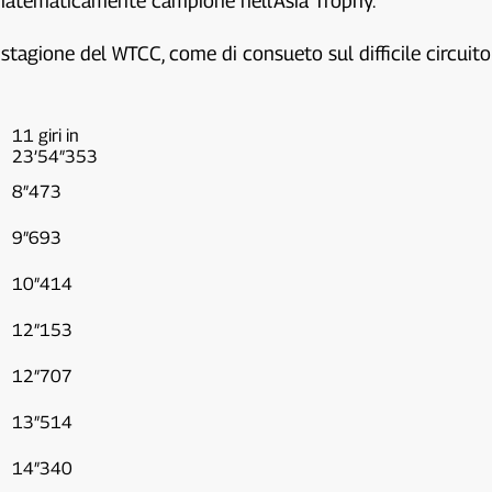
è matematicamente campione nell’Asia Trophy.
tagione del WTCC, come di consueto sul difficile circuito
11 giri in
23’54″353
8″473
9″693
10″414
12″153
12″707
13″514
14″340