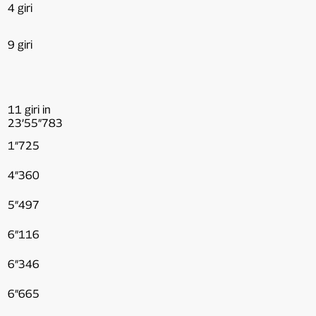
4 giri
9 giri
11 giri in
23’55″783
1″725
4″360
5″497
6″116
6″346
6″665