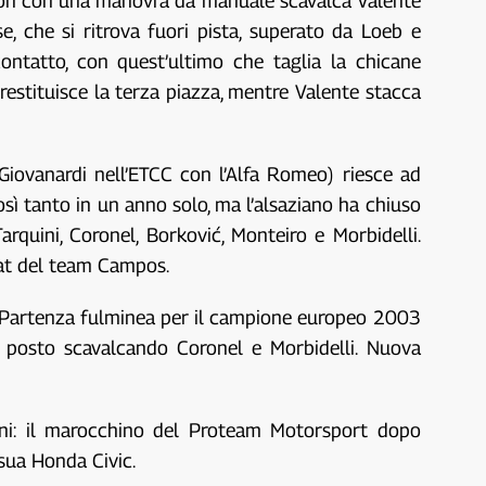
lton con una manovra da manuale scavalca Valente
, che si ritrova fuori pista, superato da Loeb e
ontatto, con quest’ultimo che taglia la chicane
restituisce la terza piazza, mentre Valente stacca
Giovanardi nell’ETCC con l’Alfa Romeo) riesce ad
osì tanto in un anno solo, ma l’alsaziano ha chiuso
rquini, Coronel, Borković, Monteiro e Morbidelli.
eat del team Campos.
co. Partenza fulminea per il campione europeo 2003
 posto scavalcando Coronel e Morbidelli. Nuova
ani: il marocchino del Proteam Motorsport dopo
sua Honda Civic.