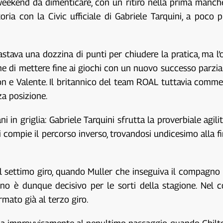
weekend da dimenticare, con un ritiro nella prima manch
toria con la Civic ufficiale di Gabriele Tarquini, a poco
stava una dozzina di punti per chiudere la pratica, ma l’
ne di mettere fine ai giochi con un nuovo successo parzial
lton e Valente. Il britannico del team ROAL tuttavia comm
za posizione.
 in griglia: Gabriele Tarquini sfrutta la proverbiale agi
 compie il percorso inverso, trovandosi undicesimo alla fi
el settimo giro, quando Muller che inseguiva il compagn
aziano è dunque decisivo per le sorti della stagione. Nel
mato già al terzo giro.