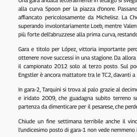
Una gara andata letteralmente in letargo si sve
alla curva Spoon per la piazza d’onore. Passano
affiancato pericolosamente da Michelisz. La Ch
superando involontariamente Loeb, mentre Valente 
più forte dell’abruzzese alla prima curva, restand
Gara e titolo per López, vittoria importante pe
ottenere nove successi in una stagione. Da allora 
il campionato 2012 solo al terzo posto. Sul podi
Engstler è ancora mattatore tra le TC2, davanti a
In gara-2, Tarquini si trova al palo grazie al de
e iridato 2009, che guadagna subito terreno s
partenza da dimenticare per il pesarese, che perde
Chiude un fine settimana terribile anche il v
l’undicesimo posto di gara-1 non vede nemmeno il