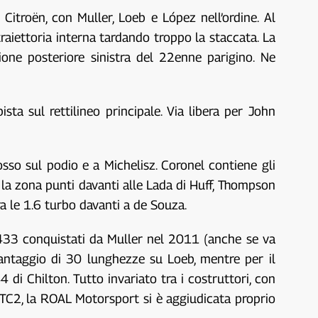
Citroën, con Muller, Loeb e López nell’ordine. Al
 traiettoria interna tardando troppo la staccata. La
one posteriore sinistra del 22enne parigino. Ne
sta sul rettilineo principale. Via libera per John
sso sul podio e a Michelisz. Coronel contiene gli
 la zona punti davanti alle Lada di Huff, Thompson
tra le 1.6 turbo davanti a de Souza.
i 433 conquistati da Muller nel 2011 (anche se va
antaggio di 30 lunghezze su Loeb, mentre per il
di Chilton. Tutto invariato tra i costruttori, con
la TC2, la ROAL Motorsport si è aggiudicata proprio