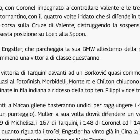
to, con Coronel impegnato a controllare Valente e le tre 
l tornantino, con il quattro volte iridato che si difende in
 corsa sulla Cruze di Valente, distruggendo la sospensi
sesta posizione su Loeb alla Spoon.
 Engstler, che parcheggia la sua BMW all’esterno della pi
nemmeno una vittoria di classe quest’anno.
a vittoria di Tarquini davanti ad un Borković quasi commo
asi al fotofinish. Morbidelli, Monteiro e Chilton chiudono
nate in fila indiana a ridosso della top ten. Filippi vince 
unti: a Macao gliene basteranno undici per raggiungere 
 un punteggio). Muller a sua volta dovrà difendere un v
i Michelisz, i 167 di Tarquini, i 148 di Coronel ed i 144 
er quanto riguarda i trofei, Engstler ha vinto già in Cina 