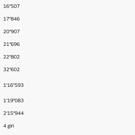
16″507
17″846
20″907
21″696
22″802
32″602
1’16″593
1’19″083
2’15″944
4 giri