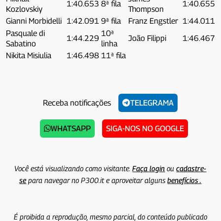
1:40.653
8ª fila
1:40.655
Kozlovskiy
Thompson
Gianni Morbidelli
1:42.091
9ª fila
Franz Engstler
1:44.011
Pasquale di
10ª
1:44.229
João Filippi
1:46.467
Sabatino
linha
Nikita Misiulia
1:46.498
11ª fila
Receba notificações
TELEGRAMA
WHATSAPP
SIGA-NOS NO GOOGLE
Você está visualizando como visitante.
Faça login
ou
cadastre-
se
para navegar no P300.it e aproveitar alguns
benefícios .
É proibida a reprodução, mesmo parcial, do conteúdo publicado