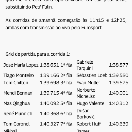
substituindo Petř Fulín.
As corridas de amanhã começarão às 11h15 e 12h25,
ambas com transmissão ao vivo pelo Eurosport.
Grid de partida para a corrida 1:
Gabriele
José María López
1:38.651
1ª fila
1:38.877
Tarquini
Tiago Monteiro
1:39.166
2ª fila
Sébastien Loeb
1:39.580
Tom Chilton
1:39.698
3ª fila
Yvan Muller
1:39.575
Norberto
Mehdi Bennani
1:39.715
4ª fila
1:40.001
Michelisz
Mas Qinghua
1:40.092
5ª fila
Hugo Valente
1:40.312
Dušan
René Münnich
1:40.368
6ª fila
Borković
Tom Coronel
1:40.327
7ª fila
Robert Huff
1:40.639
Mikhail
James