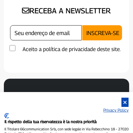
RECEBA A NEWSLETTER
Aceito a política de privacidade deste site.
Privacy Policy
Il rispetto della tua riservatezza è la nostra priorità
P300.it é um jornal independente.
Número de registro 1/2021 de 01/02/2021 - Tribunal de Pavia.
Il Titolare 66communication Srls, con sede legale in Via Rebecchino 18 – 27020