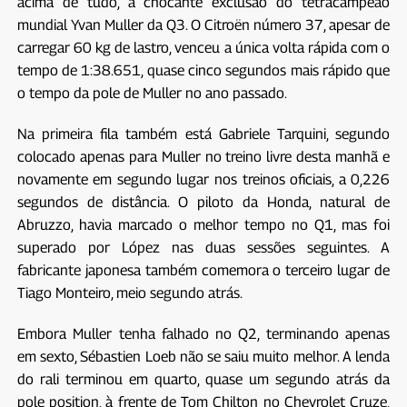
acima de tudo, a chocante exclusão do tetracampeão
mundial Yvan Muller da Q3. O Citroën número 37, apesar de
carregar 60 kg de lastro, venceu a única volta rápida com o
tempo de 1:38.651, quase cinco segundos mais rápido que
o tempo da pole de Muller no ano passado.
Na primeira fila também está Gabriele Tarquini, segundo
colocado apenas para Muller no treino livre desta manhã e
novamente em segundo lugar nos treinos oficiais, a 0,226
segundos de distância. O piloto da Honda, natural de
Abruzzo, havia marcado o melhor tempo no Q1, mas foi
superado por López nas duas sessões seguintes. A
fabricante japonesa também comemora o terceiro lugar de
Tiago Monteiro, meio segundo atrás.
Embora Muller tenha falhado no Q2, terminando apenas
em sexto, Sébastien Loeb não se saiu muito melhor. A lenda
do rali terminou em quarto, quase um segundo atrás da
pole position, à frente de Tom Chilton no Chevrolet Cruze,