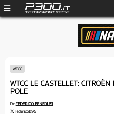
WTCC
WTCC LE CASTELLET: CITROËN
POLE
De:
FEDERICO BENEDUSI
federicob95