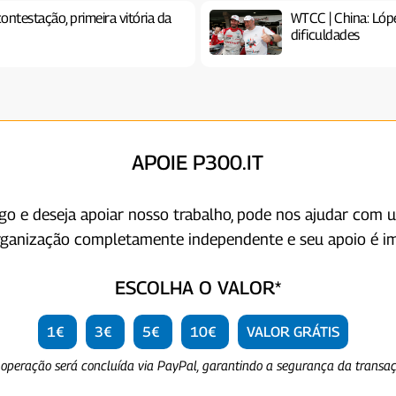
ntestação, primeira vitória da
WTCC | China: Lóp
dificuldades
APOIE P300.IT
igo e deseja apoiar nosso trabalho, pode nos ajudar com 
rganização completamente independente e seu apoio é im
ESCOLHA O VALOR*
1€
3€
5€
10€
VALOR GRÁTIS
 operação será concluída via PayPal, garantindo a segurança da transa