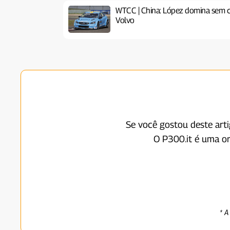
WTCC | China: López domina sem co
Volvo
Se você gostou deste art
O P300.it é uma o
* A