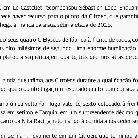
m Le Castellet recompensou Sébastien Loeb. Enquanto 
rece haver recurso para o piloto da Citroën, que garanti
hega à França para sua sétima etapa de 2015.
ndo seus quatro C-Elysées de fábrica à frente de todos, 
s oito milésimos de segundo. Uma enorme humilhação pa
tou a sequência, em quarto, três décimos atrás, depois
 ainda que ínfima, aos Citroëns durante a qualificação f
 do que o quinto lugar, um resultado muito bom considera
ma única volta foi Hugo Valente, sexto colocado, à frent
helisz em sétimo e Tarquini em um surpreendente décimo q
arro da Nika Racing, retornando à corrida após ceder seu
hdi Bennani, novamente em um Citroën, que terminou a