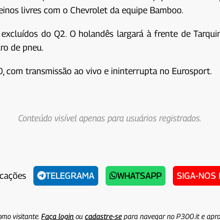
reinos livres com o Chevrolet da equipe Bamboo.
excluídos do Q2. O holandês largará à frente de Tarqui
ro de pneu.
, com transmissão ao vivo e ininterrupta no Eurosport.
Conteúdo visível apenas para usuários registrados.
icações
TELEGRAMA
WHATSAPP
SIGA-NOS
omo visitante.
Faça login
ou
cadastre-se
para navegar no P300.it e apro