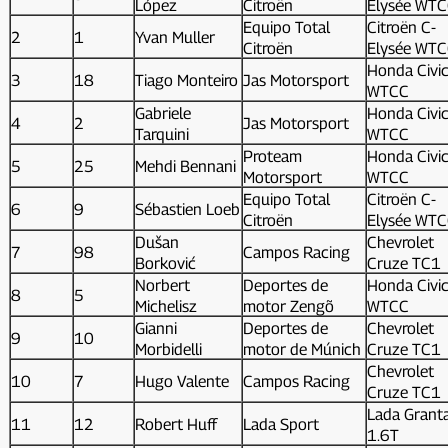
López
Citroën
Elysée WT
Equipo Total
Citroën C-
2
1
Yvan Muller
Citroën
Elysée WT
Honda Civi
3
18
Tiago Monteiro
Jas Motorsport
WTCC
Gabriele
Honda Civi
4
2
Jas Motorsport
Tarquini
WTCC
Proteam
Honda Civi
5
25
Mehdi Bennani
Motorsport
WTCC
Equipo Total
Citroën C-
6
9
Sébastien Loeb
Citroën
Elysée WT
Dušan
Chevrolet
7
98
Campos Racing
Borković
Cruze TC1
Norbert
Deportes de
Honda Civi
8
5
Michelisz
motor Zengõ
WTCC
Gianni
Deportes de
Chevrolet
9
10
Morbidelli
motor de Múnich
Cruze TC1
Chevrolet
10
7
Hugo Valente
Campos Racing
Cruze TC1
Lada Grant
11
12
Robert Huff
Lada Sport
1.6T