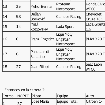
Proteam
Honda Civic
13
25
Mehdi Bennani
Motorsport
WTCC
Dušan
Chevrolet
14
98
Campos Racing
Borković
Cruze TC1
Mijaíl
Lada Grant
15
14
Lada Sport
Kozlovskiy
1.6T
Liqui Moly
16
6
Franz Engstler
BMW 320 
Engstler
Motorsport
Liqui Moly
Pasquale di
17
8
BMW 320 
Engstler
Sabatino
Motorsport
Seat León
18
27
Juan Filippi
Campos Racing
WTCC
Entonces, en la carrera 2:
Correo
NORTE.
Piloto
Equipo
Auto
José María
Equipo Total
Citroën C-
1
37