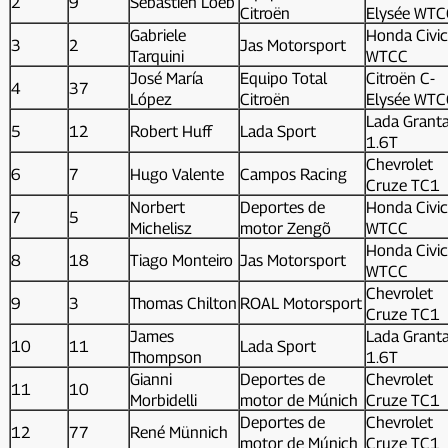
2
9
Sébastien Loeb
Citroën
Elysée WTC
Gabriele
Honda Civic
3
2
Jas Motorsport
Tarquini
WTCC
José María
Equipo Total
Citroën C-
4
37
López
Citroën
Elysée WTC
Lada Grant
5
12
Robert Huff
Lada Sport
1.6T
Chevrolet
6
7
Hugo Valente
Campos Racing
Cruze TC1
Norbert
Deportes de
Honda Civic
7
5
Michelisz
motor Zengõ
WTCC
Honda Civic
8
18
Tiago Monteiro
Jas Motorsport
WTCC
Chevrolet
9
3
Thomas Chilton
ROAL Motorsport
Cruze TC1
James
Lada Grant
10
11
Lada Sport
Thompson
1.6T
Gianni
Deportes de
Chevrolet
11
10
Morbidelli
motor de Múnich
Cruze TC1
Deportes de
Chevrolet
12
77
René Münnich
motor de Múnich
Cruze TC1