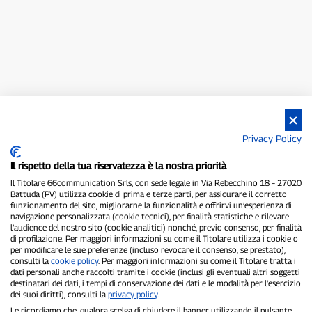
Privacy Policy
Il rispetto della tua riservatezza è la nostra priorità
Il Titolare 66communication Srls, con sede legale in Via Rebecchino 18 – 27020
Battuda (PV) utilizza cookie di prima e terze parti, per assicurare il corretto
funzionamento del sito, migliorarne la funzionalità e offrirvi un’esperienza di
navigazione personalizzata (cookie tecnici), per finalità statistiche e rilevare
l’audience del nostro sito (cookie analitici) nonché, previo consenso, per finalità
di profilazione. Per maggiori informazioni su come il Titolare utilizza i cookie o
per modificare le sue preferenze (incluso revocare il consenso, se prestato),
consulti la
cookie policy
. Per maggiori informazioni su come il Titolare tratta i
dati personali anche raccolti tramite i cookie (inclusi gli eventuali altri soggetti
destinatari dei dati, i tempi di conservazione dei dati e le modalità per l’esercizio
dei suoi diritti), consulti la
privacy policy
.
Le ricordiamo che, qualora scelga di chiudere il banner utilizzando il pulsante