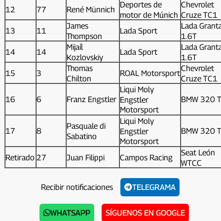
Deportes de
Chevrolet
12
77
René Münnich
motor de Múnich
Cruze TC1
James
Lada Grant
13
11
Lada Sport
Thompson
1.6T
Mijaíl
Lada Grant
14
14
Lada Sport
Kozlovskiy
1.6T
Thomas
Chevrolet
15
3
ROAL Motorsport
Chilton
Cruze TC1
Liqui Moly
16
6
Franz Engstler
BMW 320 
Engstler
Motorsport
Liqui Moly
Pasquale di
17
8
BMW 320 
Engstler
Sabatino
Motorsport
Seat León
Retirado
27
Juan Filippi
Campos Racing
WTCC
Recibir notificaciones
TELEGRAMA
WHATSAPP
SÍGUENOS EN GOOGLE