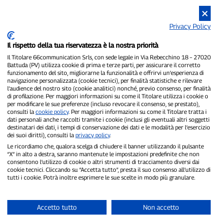
Privacy Policy
P300.it est un journal indépendant.
Numéro d'enregistrement : 1/2021 du 1/2/2021 - Tribunal de
Il rispetto della tua riservatezza è la nostra priorità
Pavie.
Propriétaire et éditeur :
66communication Srls
- Numéro de TVA :
Il Titolare 66communication Srls, con sede legale in Via Rebecchino 18 – 27020
02798890188.
Battuda (PV) utilizza cookie di prima e terze parti, per assicurare il corretto
funzionamento del sito, migliorarne la funzionalità e offrirvi un’esperienza di
Rédacteur en chef :
Alessandro Secchi
- Rédacteur adjoint :
Federico
navigazione personalizzata (cookie tecnici), per finalità statistiche e rilevare
Benedusi.
l’audience del nostro sito (cookie analitici) nonché, previo consenso, per finalità
Politique de confidentialité
-
Politique relative aux cookies
di profilazione. Per maggiori informazioni su come il Titolare utilizza i cookie o
per modificare le sue preferenze (incluso revocare il consenso, se prestato),
« Si c'est vraiment arrivé, vous le trouverez sur P300.it »
consulti la
cookie policy
. Per maggiori informazioni su come il Titolare tratta i
dati personali anche raccolti tramite i cookie (inclusi gli eventuali altri soggetti
destinatari dei dati, i tempi di conservazione dei dati e le modalità per l’esercizio
Copyright © P300.it 2012-2026
dei suoi diritti), consulti la
privacy policy
.
Le ricordiamo che, qualora scelga di chiudere il banner utilizzando il pulsante
“X” in alto a destra, saranno mantenute le impostazioni predefinite che non
consentono l’utilizzo di cookie o altri strumenti di tracciamento diversi dai
cookie tecnici. Cliccando su “Accetta tutto”, presta il suo consenso all’utilizzo di
tutti i cookie. Potrà inoltre esprimere le sue scelte in modo più granulare.
Accetto tutto
Non accetto