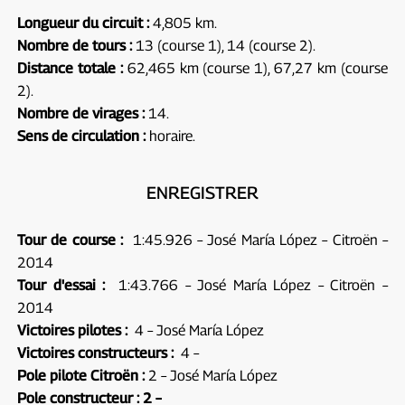
Longueur du circuit :
4,805 km.
Nombre de tours :
13 (course 1), 14 (course 2).
Distance totale :
62,465 km (course 1), 67,27 km (course
2).
Nombre de virages :
14.
Sens de circulation :
horaire.
ENREGISTRER
Tour de course :
1:45.926 – José María López – Citroën –
2014
Tour d'essai :
1:43.766 – José María López – Citroën –
2014
Victoires pilotes :
4 – José María López
Victoires constructeurs :
4 –
Pole pilote Citroën :
2 – José María López
Pole constructeur : 2 –