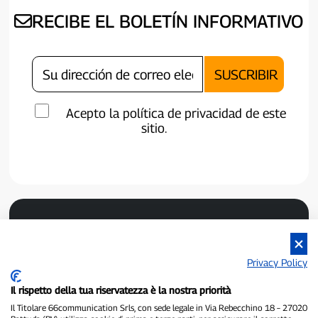
RECIBE EL BOLETÍN INFORMATIVO
Acepto la política de privacidad de este
sitio.
Privacy Policy
Il rispetto della tua riservatezza è la nostra priorità
P300.it es un periódico independiente.
Il Titolare 66communication Srls, con sede legale in Via Rebecchino 18 – 27020