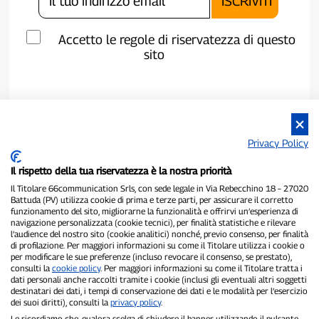
Accetto le regole di riservatezza di questo
sito
Privacy Policy
Il rispetto della tua riservatezza è la nostra priorità
Il Titolare 66communication Srls, con sede legale in Via Rebecchino 18 – 27020
Battuda (PV) utilizza cookie di prima e terze parti, per assicurare il corretto
funzionamento del sito, migliorarne la funzionalità e offrirvi un’esperienza di
navigazione personalizzata (cookie tecnici), per finalità statistiche e rilevare
P300.it è una Testata Giornalistica indipendente
l’audience del nostro sito (cookie analitici) nonché, previo consenso, per finalità
Registrazione numero 1/2021 del 1/2/2021 - Tribunale di Pavia
di profilazione. Per maggiori informazioni su come il Titolare utilizza i cookie o
per modificare le sue preferenze (incluso revocare il consenso, se prestato),
Proprietario ed editore:
66communication Srls
- P.IVA
consulti la
cookie policy
. Per maggiori informazioni su come il Titolare tratta i
02798890188
dati personali anche raccolti tramite i cookie (inclusi gli eventuali altri soggetti
Direttore Responsabile:
Alessandro Secchi
- Vicedirettore:
Federico
destinatari dei dati, i tempi di conservazione dei dati e le modalità per l’esercizio
Benedusi
dei suoi diritti), consulti la
privacy policy
.
Privacy Policy
-
Cookie Policy
Le ricordiamo che, qualora scelga di chiudere il banner utilizzando il pulsante