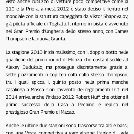
visto anche l’utilizzo di vetture poco competitive come la
110 e la Priora, a metà 2012 è stato deciso il rientro nel
mondiale con la struttura capeggiata da Viktor Shapovalov,
già pilota ufficiale di Togliatti. Il ritorno in pista è avvenuto
nel Gran Premio d’Ungheria dello stesso anno, con James
Thompson e la nuova Granta.
La stagione 2013 inizia malissimo, con il doppio botto nelle
qualifiche del primo round di Monza che costa il sedile ad
Alexey Dudukalo, ma prosegue discretamente grazie ai
sette piazzamenti in top ten colti dallo stesso Thompson,
tra i quali spicca il quinto posto nella prima manche
casalinga a Mosca. Con l’avvento dei regolamenti TC1 nel
2014 arriva anche l’iridato 2012 Robert Huff, che ottiene il
primo successo della Casa a Pechino e replica nel
prestigioso Gran Premio di Macao.
Anche le ultime due stagioni sono trascorse tra alti e bassi,
con una Vesta competitiva a gare alterne. L’apice di Lada