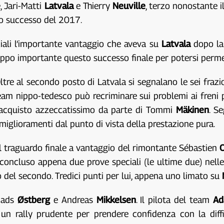
, Jari-Matti
Latvala
e Thierry
Neuville
, terzo nonostante 
erzo successo del 2017.
iali l’importante vantaggio che aveva su
Latvala
dopo la 
 Troppo importante questo successo finale per potersi perme
Oltre al secondo posto di Latvala si segnalano le sei fraz
 team nippo-tedesco può recriminare sui problemi ai freni 
un acquisto azzeccatissimo da parte di Tommi
Mäkinen
. S
iglioramenti dal punto di vista della prestazione pura.
l traguardo finale a vantaggio del rimontante Sébastien
O
a concluso appena due prove speciali (le ultime due) nell
o del secondo. Tredici punti per lui, appena uno limato su
 Mads
Østberg
e Andreas
Mikkelsen
. Il pilota del team
Ad
n rally prudente per prendere confidenza con la diff