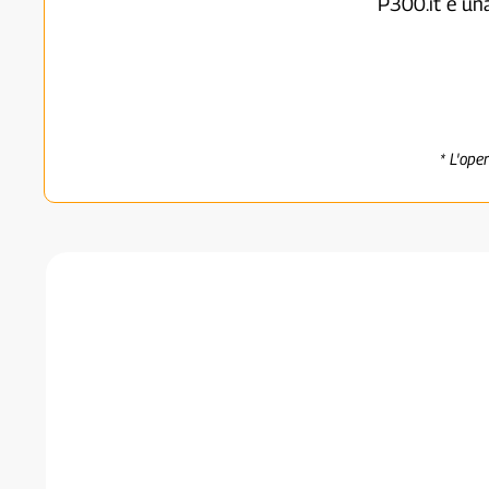
P300.it è un
* L'ope