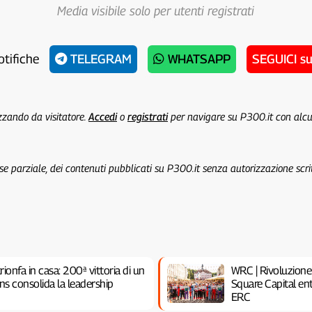
Media visibile solo per utenti registrati
otifiche
TELEGRAM
WHATSAPP
SEGUICI s
izzando da visitatore.
Accedi
o
registrati
per navigare su P300.it con alc
 se parziale, dei contenuti pubblicati su P300.it senza autorizzazione scri
rionfa in casa: 200ª vittoria di un
WRC | Rivoluzione
ns consolida la leadership
Square Capital e
ERC