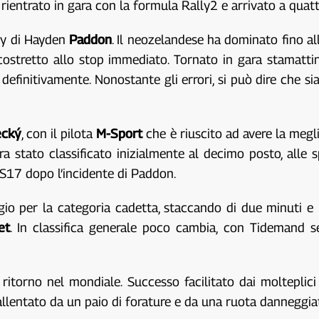
, rientrato in gara con la formula Rally2 e arrivato a qua
lly di Hayden
Paddon
. Il neozelandese ha dominato fino a
costretto allo stop immediato. Tornato in gara stamatti
efinitivamente. Nonostante gli errori, si può dire che sia 
ecký
, con il pilota
M-Sport
che è riuscito ad avere la megl
era stato classificato inizialmente al decimo posto, alle 
S17 dopo l’incidente di Paddon.
io per la categoria cadetta, staccando di due minuti e
et
. In classifica generale poco cambia, con Tidemand 
l ritorno nel mondiale. Successo facilitato dai moltepli
llentato da un paio di forature e da una ruota danneggia