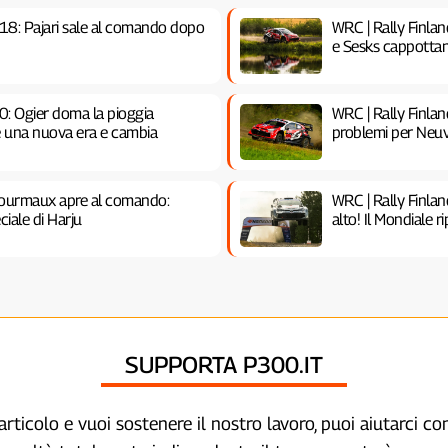
18: Pajari sale al comando dopo
WRC | Rally Finla
e Sesks cappottan
0: Ogier doma la pioggia
WRC | Rally Finla
re una nuova era e cambia
problemi per Neuv
 Fourmaux apre al comando:
WRC | Rally Finlan
iale di Harju
alto! Il Mondiale r
SUPPORTA P300.IT
articolo e vuoi sostenere il nostro lavoro, puoi aiutarci c