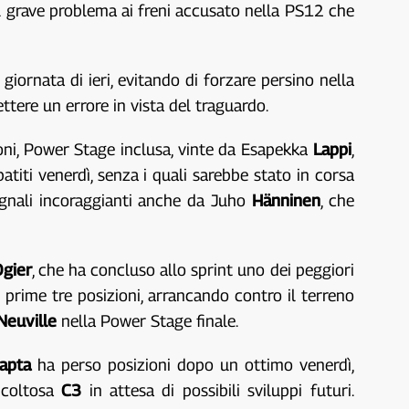
il grave problema ai freni accusato nella PS12 che
giornata di ieri, evitando di forzare persino nella
ttere un errore in vista del traguardo.
ioni, Power Stage inclusa, vinte da Esapekka
Lappi
,
patiti venerdì, senza i quali sarebbe stato in corsa
egnali incoraggianti anche da Juho
Hänninen
, che
gier
, che ha concluso allo sprint uno dei peggiori
e prime tre posizioni, arrancando contro il terreno
Neuville
nella Power Stage finale.
apta
ha perso posizioni dopo un ottimo venerdì,
icoltosa
C3
in attesa di possibili sviluppi futuri.