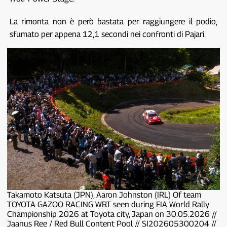
La rimonta non è però bastata per raggiungere il podio,
sfumato per appena 12,1 secondi nei confronti di Pajari.
Takamoto Katsuta (JPN), Aaron Johnston (IRL) Of team
TOYOTA GAZOO RACING WRT seen during FIA World Rally
Championship 2026 at Toyota city, Japan on 30.05.2026 //
Jaanus Ree / Red Bull Content Pool // SI202605300204 //