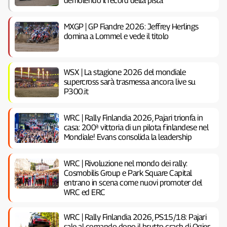
demolendo il record della pista
MXGP | GP Fiandre 2026: Jeffrey Herlings
domina a Lommel e vede il titolo
WSX | La stagione 2026 del mondiale
supercross sarà trasmessa ancora live su
P300.it
WRC | Rally Finlandia 2026, Pajari trionfa in
casa: 200ª vittoria di un pilota finlandese nel
Mondiale! Evans consolida la leadership
WRC | Rivoluzione nel mondo dei rally:
Cosmobilis Group e Park Square Capital
entrano in scena come nuovi promoter del
WRC ed ERC
WRC | Rally Finlandia 2026, PS15/18: Pajari
sale al comando dopo il brutto crash di Ogier