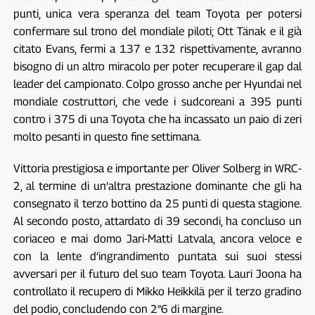
punti, unica vera speranza del team Toyota per potersi
confermare sul trono del mondiale piloti; Ott Tänak e il già
citato Evans, fermi a 137 e 132 rispettivamente, avranno
bisogno di un altro miracolo per poter recuperare il gap dal
leader del campionato. Colpo grosso anche per Hyundai nel
mondiale costruttori, che vede i sudcoreani a 395 punti
contro i 375 di una Toyota che ha incassato un paio di zeri
molto pesanti in questo fine settimana.
Vittoria prestigiosa e importante per Oliver Solberg in WRC-
2, al termine di un’altra prestazione dominante che gli ha
consegnato il terzo bottino da 25 punti di questa stagione.
Al secondo posto, attardato di 39 secondi, ha concluso un
coriaceo e mai domo Jari-Matti Latvala, ancora veloce e
con la lente d’ingrandimento puntata sui suoi stessi
avversari per il futuro del suo team Toyota. Lauri Joona ha
controllato il recupero di Mikko Heikkilä per il terzo gradino
del podio, concludendo con 2″6 di margine.