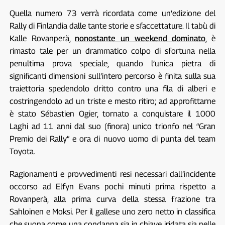
Quella numero 73 verrà ricordata come un’edizione del
Rally di Finlandia dalle tante storie e sfaccettature. Il tabù di
Kalle Rovanperä,
nonostante un weekend dominato
, è
rimasto tale per un drammatico colpo di sfortuna nella
penultima prova speciale, quando l’unica pietra di
significanti dimensioni sull’intero percorso è finita sulla sua
traiettoria spedendolo dritto contro una fila di alberi e
costringendolo ad un triste e mesto ritiro; ad approfittarne
è stato Sébastien Ogier, tornato a conquistare il 1000
Laghi ad 11 anni dal suo (finora) unico trionfo nel “Gran
Premio dei Rally” e ora di nuovo uomo di punta del team
Toyota.
Ragionamenti e provvedimenti resi necessari dall’incidente
occorso ad Elfyn Evans pochi minuti prima rispetto a
Rovanperä, alla prima curva della stessa frazione tra
Sahloinen e Moksi. Per il gallese uno zero netto in classifica
che suona come una condanna sia in chiave iridata sia nelle