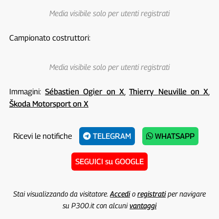
Media visibile solo per utenti registrati
Campionato costruttori:
Media visibile solo per utenti registrati
Immagini:
Sébastien Ogier on X
,
Thierry Neuville on X
,
Škoda Motorsport on X
Ricevi le notifiche
TELEGRAM
WHATSAPP
SEGUICI su GOOGLE
Stai visualizzando da visitatore.
Accedi
o
registrati
per navigare
su P300.it con alcuni
vantaggi