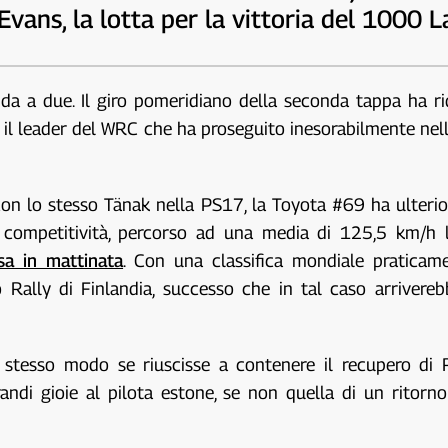
vans, la lotta per la vittoria del 1000 L
ida a due. Il giro pomeridiano della seconda tappa ha r
on il leader del WRC che ha proseguito inesorabilmente n
con lo stesso Tänak nella PS17, la Toyota #69 ha ulteri
i competitività, percorso ad una media di 125,5 km/h 
sa in mattinata
. Con una classifica mondiale pratica
o Rally di Finlandia, successo che in tal caso arrive
 stesso modo se riuscisse a contenere il recupero di 
di gioie al pilota estone, se non quella di un ritorno a