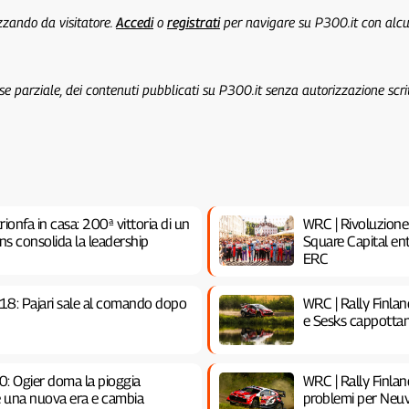
izzando da visitatore.
Accedi
o
registrati
per navigare su P300.it con alc
 se parziale, dei contenuti pubblicati su P300.it senza autorizzazione scri
rionfa in casa: 200ª vittoria di un
WRC | Rivoluzione
ns consolida la leadership
Square Capital e
ERC
18: Pajari sale al comando dopo
WRC | Rally Finla
e Sesks cappottan
0: Ogier doma la pioggia
WRC | Rally Finla
re una nuova era e cambia
problemi per Neuv