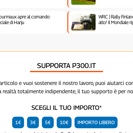
 Fourmaux apre al comando:
WRC | Rally Finlan
iale di Harju
alto! Il Mondiale r
SUPPORTA P300.IT
articolo e vuoi sostenere il nostro lavoro, puoi aiutarci c
a realtà totalmente indipendente, il tuo supporto è per no
SCEGLI IL TUO IMPORTO*
1€
3€
5€
10€
IMPORTO LIBERO