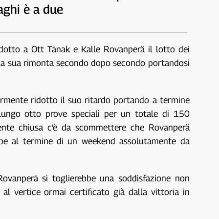
aghi è a due
idotto a Ott Tänak e Kalle Rovanperä il lotto dei
ella sua rimonta secondo dopo secondo portandosi
ormente ridotto il suo ritardo portando a termine
lungo otto prove speciali per un totale di 150
mente chiusa c’è da scommettere che Rovanperä
rebbe al termine di un weekend assolutamente da
Rovanperä si toglierebbe una soddisfazione non
l vertice ormai certificato già dalla vittoria in