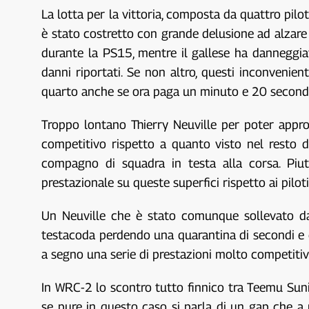
La lotta per la vittoria, composta da quattro pilot
è stato costretto con grande delusione ad alzare i
durante la PS15, mentre il gallese ha danneggi
danni riportati. Se non altro, questi inconvenie
quarto anche se ora paga un minuto e 20 secondi
Troppo lontano Thierry Neuville per poter appro
competitivo rispetto a quanto visto nel resto 
compagno di squadra in testa alla corsa. Piut
prestazionale su queste superfici rispetto ai piloti
Un Neuville che è stato comunque sollevato dal
testacoda perdendo una quarantina di secondi e co
a segno una serie di prestazioni molto competitive
In WRC-2 lo scontro tutto finnico tra Teemu Suni
se pure in questo caso si parla di un gap che a 