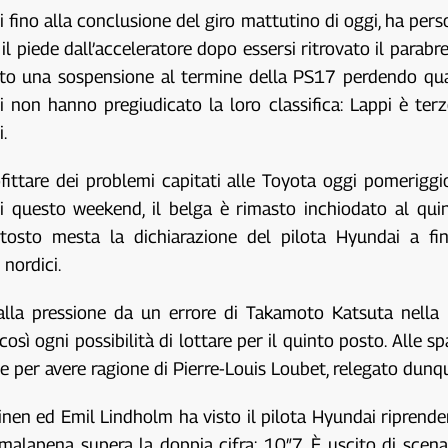
i fino alla conclusione del giro mattutino di oggi, ha per
l piede dall’acceleratore dopo essersi ritrovato il parab
ato una sospensione al termine della PS17 perdendo qua
nti non hanno pregiudicato la loro classifica: Lappi è te
.
fittare dei problemi capitati alle Toyota oggi pomerigg
di questo weekend, il belga è rimasto inchiodato al qu
tosto mesta la dichiarazione del pilota Hyundai a fine
 nordici.
la pressione da un errore di Takamoto Katsuta nella P
sì ogni possibilità di lottare per il quinto posto. Alle 
 per avere ragione di Pierre-Louis Loubet, relegato dunqu
nen ed Emil Lindholm ha visto il pilota Hyundai riprender
malapena supera la doppia cifra: 10″7. È uscito di scen