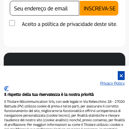
Aceito a política de privacidade deste site.
Privacy Policy
Il rispetto della tua riservatezza è la nostra priorità
P300.it é um jornal independente.
Número de registro 1/2021 de 01/02/2021 - Tribunal de Pavia.
Il Titolare 66communication Srls, con sede legale in Via Rebecchino 18 – 27020
Battuda (PV) utilizza cookie di prima e terze parti, per assicurare il corretto
Proprietário e editor:
66communication Srls
- Número de IVA
funzionamento del sito, migliorarne la funzionalità e offrirvi un’esperienza di
02798890188.
navigazione personalizzata (cookie tecnici), per finalità statistiche e rilevare
Editor-chefe:
Alessandro Secchi
- Editor adjunto:
Federico Benedusi.
l’audience del nostro sito (cookie analitici) nonché, previo consenso, per finalità
Política de Privacidade
-
Política de Cookies.
di profilazione. Per maggiori informazioni su come il Titolare utilizza i cookie o