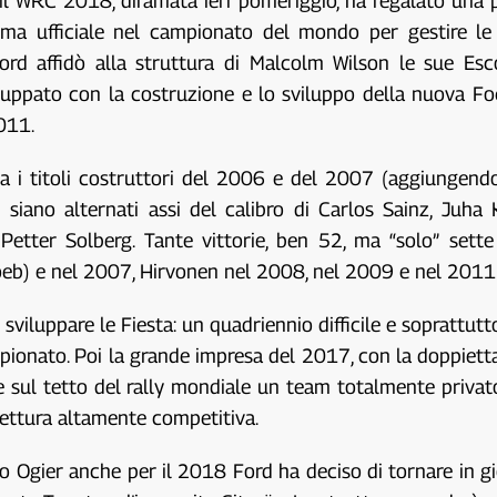
r il WRC 2018, diramata ieri pomeriggio, ha regalato una pi
rma ufficiale nel campionato del mondo per gestire le
ord affidò alla struttura di Malcolm Wilson le sue Es
uppato con la costruzione e lo sviluppo della nuova Focu
011.
a i titoli costruttori del 2006 e del 2007 (aggiungendo
i siano alternati assi del calibro di Carlos Sainz, Juh
 Petter Solberg. Tante vittorie, ben 52, ma “solo” set
oeb) e nel 2007, Hirvonen nel 2008, nel 2009 e nel 2011
viluppare le Fiesta: un quadriennio difficile e soprattutt
ionato. Poi la grande impresa del 2017, con la doppietta 
re sul tetto del rally mondiale un team totalmente priva
 vettura altamente competitiva.
to Ogier anche per il 2018 Ford ha deciso di tornare in g