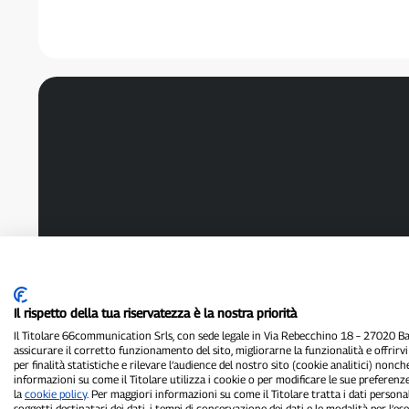
Il rispetto della tua riservatezza è la nostra priorità
Il Titolare 66communication Srls, con sede legale in Via Rebecchino 18 – 27020 Batt
assicurare il corretto funzionamento del sito, migliorarne la funzionalità e offrirv
per finalità statistiche e rilevare l’audience del nostro sito (cookie analitici) nonch
informazioni su come il Titolare utilizza i cookie o per modificare le sue preferenze
la
cookie policy
. Per maggiori informazioni su come il Titolare tratta i dati personal
soggetti destinatari dei dati, i tempi di conservazione dei dati e le modalità per l’eser