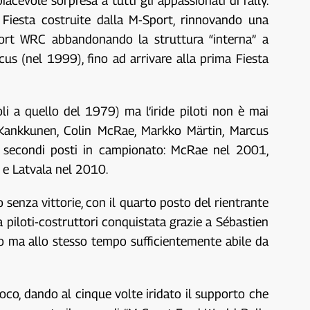
acevole sorpresa a tutti gli appassionati di rally.
 Fiesta costruite dalla M-Sport, rinnovando una
cort WRC abbandonando la struttura “interna” a
s (nel 1999), fino ad arrivare alla prima Fiesta
li a quello del 1979) ma l’iride piloti non è mai
a Kankkunen, Colin McRae, Markko Märtin, Marcus
te secondi posti in campionato: McRae nel 2001,
 e Latvala nel 2010.
o senza vittorie, con il quarto posto del rientrante
piloti-costruttori conquistata grazie a Sébastien
to ma allo stesso tempo sufficientemente abile da
ioco, dando al cinque volte iridato il supporto che