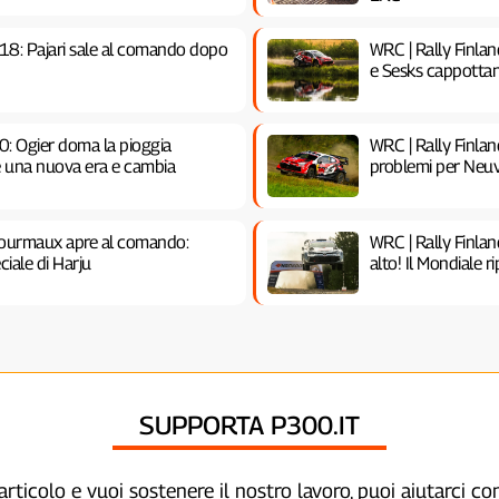
18: Pajari sale al comando dopo
WRC | Rally Finla
e Sesks cappottan
0: Ogier doma la pioggia
WRC | Rally Finla
re una nuova era e cambia
problemi per Neuv
 Fourmaux apre al comando:
WRC | Rally Finlan
iale di Harju
alto! Il Mondiale r
SUPPORTA P300.IT
articolo e vuoi sostenere il nostro lavoro, puoi aiutarci c