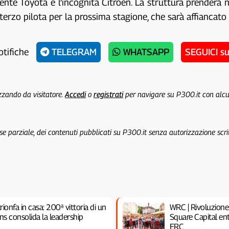
gente Toyota e l’incognita Citroën. La struttura prender
erzo pilota per la prossima stagione, che sarà affiancato
otifiche
TELEGRAM
WHATSAPP
SEGUICI s
izzando da visitatore.
Accedi
o
registrati
per navigare su P300.it con alc
 se parziale, dei contenuti pubblicati su P300.it senza autorizzazione scri
rionfa in casa: 200ª vittoria di un
WRC | Rivoluzione
ns consolida la leadership
Square Capital e
ERC