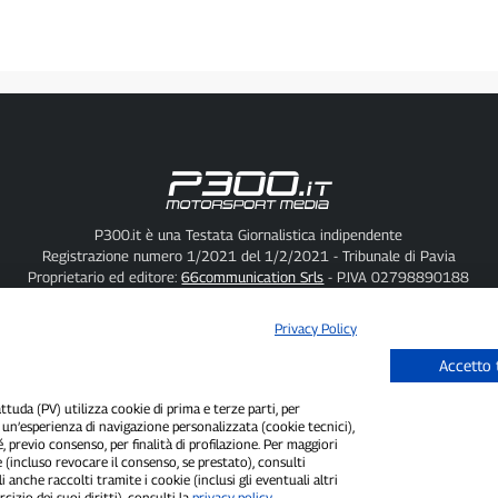
P300.it è una Testata Giornalistica indipendente
Registrazione numero 1/2021 del 1/2/2021 - Tribunale di Pavia
Proprietario ed editore:
66communication Srls
- P.IVA 02798890188
Direttore Responsabile:
Alessandro Secchi
- Vicedirettore:
Federico Benedusi
Privacy Policy
-
Cookie Policy
Privacy Policy
"Se è successo davvero, lo trovi su P300.it"
Accetto 
uda (PV) utilizza cookie di prima e terze parti, per
Copyright © P300.it 2012-2026
i un’esperienza di navigazione personalizzata (cookie tecnici),
é, previo consenso, per finalità di profilazione. Per maggiori
 (incluso revocare il consenso, se prestato), consulti
i anche raccolti tramite i cookie (inclusi gli eventuali altri
cizio dei suoi diritti), consulti la
privacy policy
.