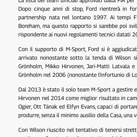
La lista dei team ufficiali approvati dalla FIA pe
Dopo cinque anni di stop, Ford rientrerà in fo
partnership nata nel lontano 1997. Ai tempi F
Boreham, ma questo rapporto si sarebbe poi svil
rispondente ai nuovi regolamenti tecnici datati 2
Con il supporto di M-Sport, Ford si è aggiudicat
arrivato nonostante sotto la tenda di Wilson s
Grönholm, Mikko Hirvonen, Jari-Matti Latvala e
Grönholm nel 2006 (nonostante l’infortunio di L
Dal 2013 è stato il solo team M-Sport a gestire e s
Hirvonen nel 2014 come miglior risultato in camp
Ogier, Ott Tänak ed Elfyn Evans, capaci di porta
produrre, senza il minimo ausilio della Casa, una
Con Wilson riuscito nel tentativo di tenersi stret