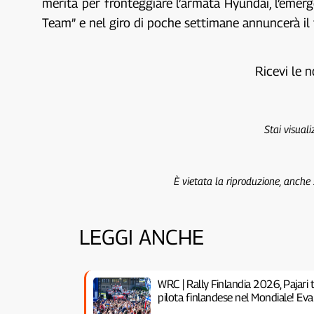
merita per fronteggiare l’armata Hyundai, l’emer
Team” e nel giro di poche settimane annuncerà il t
Ricevi le n
Stai visual
È vietata la riproduzione, anche
LEGGI ANCHE
WRC | Rally Finlandia 2026, Pajari t
pilota finlandese nel Mondiale! Eva