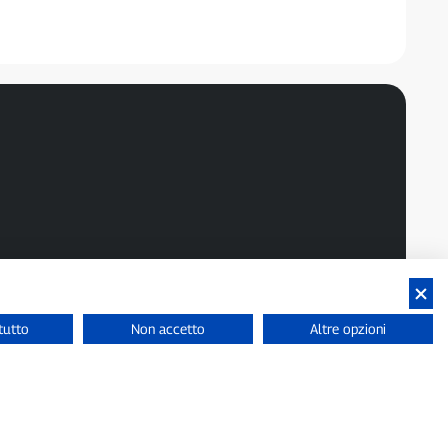
tutto
Non accetto
Altre opzioni