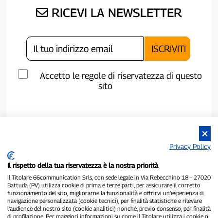
RICEVI LA NEWSLETTER
Accetto le regole di riservatezza di questo
sito
Privacy Policy
Il rispetto della tua riservatezza è la nostra priorità
Il Titolare 66communication Srls, con sede legale in Via Rebecchino 18 – 27020
Battuda (PV) utilizza cookie di prima e terze parti, per assicurare il corretto
funzionamento del sito, migliorarne la funzionalità e offrirvi un’esperienza di
navigazione personalizzata (cookie tecnici), per finalità statistiche e rilevare
P300.it è una Testata Giornalistica indipendente
l’audience del nostro sito (cookie analitici) nonché, previo consenso, per finalità
Registrazione numero 1/2021 del 1/2/2021 - Tribunale di Pavia
di profilazione. Per maggiori informazioni su come il Titolare utilizza i cookie o