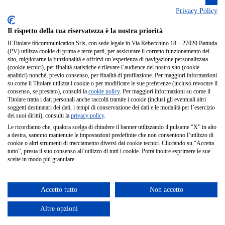
Privacy Policy
Il rispetto della tua riservatezza è la nostra priorità
Il Titolare 66communication Srls, con sede legale in Via Rebecchino 18 – 27020 Battuda
(PV) utilizza cookie di prima e terze parti, per assicurare il corretto funzionamento del
sito, migliorarne la funzionalità e offrirvi un’esperienza di navigazione personalizzata
(cookie tecnici), per finalità statistiche e rilevare l’audience del nostro sito (cookie
analitici) nonché, previo consenso, per finalità di profilazione. Per maggiori informazioni
su come il Titolare utilizza i cookie o per modificare le sue preferenze (incluso revocare il
consenso, se prestato), consulti la
cookie policy
. Per maggiori informazioni su come il
Titolare tratta i dati personali anche raccolti tramite i cookie (inclusi gli eventuali altri
soggetti destinatari dei dati, i tempi di conservazione dei dati e le modalità per l’esercizio
dei suoi diritti), consulti la
privacy policy
.
Le ricordiamo che, qualora scelga di chiudere il banner utilizzando il pulsante “X” in alto
a destra, saranno mantenute le impostazioni predefinite che non consentono l’utilizzo di
cookie o altri strumenti di tracciamento diversi dai cookie tecnici. Cliccando su “Accetta
tutto”, presta il suo consenso all’utilizzo di tutti i cookie. Potrà inoltre esprimere le sue
scelte in modo più granulare.
Accetto tutto
Non accetto
Altre opzioni