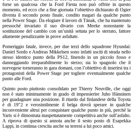
forse un qualcosa che la Ford Fiesta non può offrire in questo
momento, ed ecco che a fine giornata l’obiettivo dichiarato di Ogier
diventa il secondo posto finale, condito magari da qualche punto
nella Power Stage. Da elogiare il lavoro di Tänak, che ha mantenuto
pressoché invariato il suo divario con Meeke nonostante la
sostituzione del cambio con un’unità settata per lo sterrato, fattore
altamente penalizzante in prove asfaltate.
Pomeriggio fatale, invece, per due terzi dello squadrone Hyundai:
Daniel Sordo e Andreas Mikkelsen sono infatti usciti di strada nello
stesso identico punto della PS12, finendo in un piccolo fosso e
danneggiando irreparabilmente lo sterzo; sia lo spagnolo che il
norvegese torneranno in gara domani, con l’obiettivo di inserirsi tra i
protagonisti della Power Stage per togliere eventualmente qualche
punto alle Ford.
Quinto posto piuttosto consolidato per Thierry Neuville, che oggi
non è stato minimamente in grado di impensierire Juho Hänninen
per guadagnare una posizione. Il ritardo dal finlandese della Toyota
è di 19″2 e verosimilmente il belga dovrà sperare in qualche
inconveniente altrui per conquistare qualche punto in più, perché la
Yaris si è dimostrata inaspettatamente competitiva anche sull’asfalto.
A riprova di questo si annota anche il sesto posto di Esapekka
Lappi, in continua crescita anche su terreni a lui poco amici.