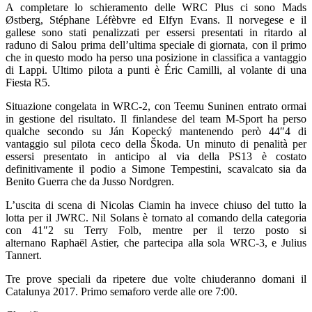
A completare lo schieramento delle WRC Plus ci sono Mads
Østberg, Stéphane Léfèbvre ed Elfyn Evans. Il norvegese e il
gallese sono stati penalizzati per essersi presentati in ritardo al
raduno di Salou prima dell’ultima speciale di giornata, con il primo
che in questo modo ha perso una posizione in classifica a vantaggio
di Lappi. Ultimo pilota a punti è Éric Camilli, al volante di una
Fiesta R5.
Situazione congelata in WRC-2, con Teemu Suninen entrato ormai
in gestione del risultato. Il finlandese del team M-Sport ha perso
qualche secondo su Ján Kopecký mantenendo però 44″4 di
vantaggio sul pilota ceco della Škoda. Un minuto di penalità per
essersi presentato in anticipo al via della PS13 è costato
definitivamente il podio a Simone Tempestini, scavalcato sia da
Benito Guerra che da Jusso Nordgren.
L’uscita di scena di Nicolas Ciamin ha invece chiuso del tutto la
lotta per il JWRC. Nil Solans è tornato al comando della categoria
con 41″2 su Terry Folb, mentre per il terzo posto si
alternano Raphaël Astier, che partecipa alla sola WRC-3, e Julius
Tannert.
Tre prove speciali da ripetere due volte chiuderanno domani il
Catalunya 2017. Primo semaforo verde alle ore 7:00.