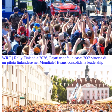
WRC | Rally Finlandia 2026, Pajari trionfa in casa: 200ª vittoria di
un pilota finlandese nel Mondiale! Evans consolida la leadership