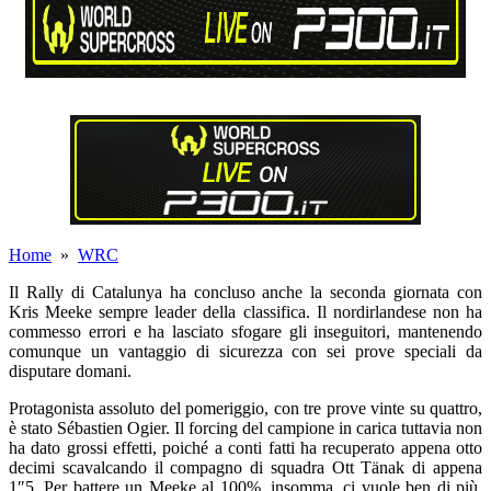
Home
»
WRC
Il Rally di Catalunya ha concluso anche la seconda giornata con
Kris Meeke sempre leader della classifica. Il nordirlandese non ha
commesso errori e ha lasciato sfogare gli inseguitori, mantenendo
comunque un vantaggio di sicurezza con sei prove speciali da
disputare domani.
Protagonista assoluto del pomeriggio, con tre prove vinte su quattro,
è stato Sébastien Ogier. Il forcing del campione in carica tuttavia non
ha dato grossi effetti, poiché a conti fatti ha recuperato appena otto
decimi scavalcando il compagno di squadra Ott Tänak di appena
1″5. Per battere un Meeke al 100%, insomma, ci vuole ben di più,