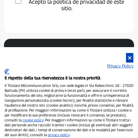
Acepto la política de privacidad de este
sitio.
Privacy Policy
Il rispetto della tua riservatezza è la nostra priorità
P300.it es un periódico independiente.
Il Titolare 66communication Srls, con sede legale in Via Rebecchino 18 – 27020
Battuda (PV) utilizza cookie di prima e terze parti, per assicurare il corretto
Número de registro 1/2021 del 1/2/2021 - Juzgado de Pavía.
funzionamento del sito, migliorarne la funzionalità e offrirvi un’esperienza di
Propietario y editor:
66communication Srls
- NIF 02798890188.
navigazione personalizzata (cookie tecnici), per finalità statistiche e rilevare
Redactor jefe:
Alessandro Secchi
- Subdirector:
Federico Benedusi.
l’audience del nostro sito (cookie analitici) nonché, previo consenso, per finalità
Política de privacidad
-
Política de cookies.
di profilazione. Per maggiori informazioni su come il Titolare utilizza i cookie o
per modificare le sue preferenze (incluso revocare il consenso, se prestato),
consulti la
cookie policy
. Per maggiori informazioni su come il Titolare tratta i
"Si realmente sucedió, lo encontrarás en P300.it"
dati personali anche raccolti tramite i cookie (inclusi gli eventuali altri soggetti
destinatari dei dati, i tempi di conservazione dei dati e le modalità per l’esercizio
Copyright © P300.it 2012-2026
dei suoi diritti), consulti la
privacy policy
.