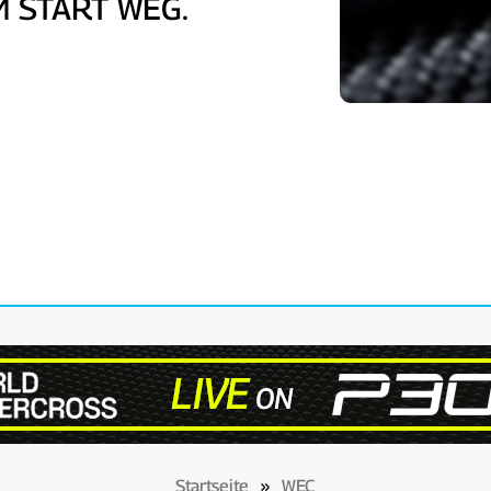
M START WEG.
Startseite
»
WEC