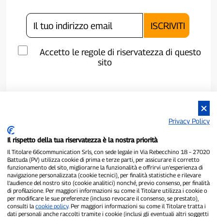
Accetto le regole di riservatezza di questo
sito
Privacy Policy
Il rispetto della tua riservatezza è la nostra priorità
Il Titolare 66communication Srls, con sede legale in Via Rebecchino 18 – 27020
Battuda (PV) utilizza cookie di prima e terze parti, per assicurare il corretto
funzionamento del sito, migliorarne la funzionalità e offrirvi un’esperienza di
navigazione personalizzata (cookie tecnici), per finalità statistiche e rilevare
P300.it è una Testata Giornalistica indipendente
l’audience del nostro sito (cookie analitici) nonché, previo consenso, per finalità
di profilazione. Per maggiori informazioni su come il Titolare utilizza i cookie o
Registrazione numero 1/2021 del 1/2/2021 - Tribunale di Pavia
per modificare le sue preferenze (incluso revocare il consenso, se prestato),
Proprietario ed editore:
66communication Srls
- P.IVA
consulti la
cookie policy
. Per maggiori informazioni su come il Titolare tratta i
02798890188
dati personali anche raccolti tramite i cookie (inclusi gli eventuali altri soggetti