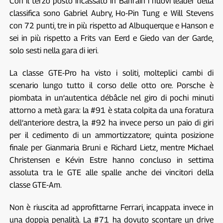
Con il terzo posto incassato in Bahrain i nuovi leader della
classifica sono Gabriel Aubry, Ho-Pin Tung e Will Stevens
con 72 punti, tre in più rispetto ad Albuquerque e Hanson e
sei in più rispetto a Frits van Eerd e Giedo van der Garde,
solo sesti nella gara di ieri.
La classe GTE-Pro ha visto i soliti, molteplici cambi di
scenario lungo tutto il corso delle otto ore. Porsche è
piombata in un’autentica débâcle nel giro di pochi minuti
attorno a metà gara: la #91 è stata colpita da una foratura
dell’anteriore destra, la #92 ha invece perso un paio di giri
per il cedimento di un ammortizzatore; quinta posizione
finale per Gianmaria Bruni e Richard Lietz, mentre Michael
Christensen e Kévin Estre hanno concluso in settima
assoluta tra le GTE alle spalle anche dei vincitori della
classe GTE-Am.
Non è riuscita ad approfittarne Ferrari, incappata invece in
una doppia penalità. La #71 ha dovuto scontare un drive