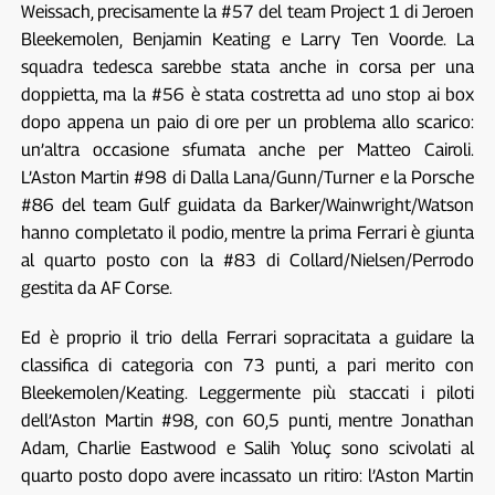
Weissach, precisamente la #57 del team Project 1 di Jeroen
Bleekemolen, Benjamin Keating e Larry Ten Voorde. La
squadra tedesca sarebbe stata anche in corsa per una
doppietta, ma la #56 è stata costretta ad uno stop ai box
dopo appena un paio di ore per un problema allo scarico:
un’altra occasione sfumata anche per Matteo Cairoli.
L’Aston Martin #98 di Dalla Lana/Gunn/Turner e la Porsche
#86 del team Gulf guidata da Barker/Wainwright/Watson
hanno completato il podio, mentre la prima Ferrari è giunta
al quarto posto con la #83 di Collard/Nielsen/Perrodo
gestita da AF Corse.
Ed è proprio il trio della Ferrari sopracitata a guidare la
classifica di categoria con 73 punti, a pari merito con
Bleekemolen/Keating. Leggermente più staccati i piloti
dell’Aston Martin #98, con 60,5 punti, mentre Jonathan
Adam, Charlie Eastwood e Salih Yoluç sono scivolati al
quarto posto dopo avere incassato un ritiro: l’Aston Martin