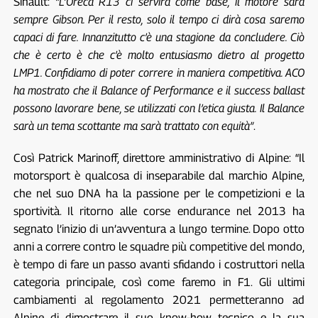
Sinault:
“L’Oreca R13 ci servirà come base, il motore sarà
sempre Gibson. Per il resto, solo il tempo ci dirà cosa saremo
capaci di fare. Innanzitutto c’è una stagione da concludere. Ciò
che è certo è che c’è molto entusiasmo dietro al progetto
LMP1. Confidiamo di poter correre in maniera competitiva. ACO
ha mostrato che il Balance of Performance e il success ballast
possono lavorare bene, se utilizzati con l’etica giusta. Il Balance
sarà un tema scottante ma sarà trattato con equità”
.
Così Patrick Marinoff, direttore amministrativo di Alpine: “Il
motorsport è qualcosa di inseparabile dal marchio Alpine,
che nel suo DNA ha la passione per le competizioni e la
sportività. Il ritorno alle corse endurance nel 2013 ha
segnato l’inizio di un’avventura a lungo termine. Dopo otto
anni a correre contro le squadre più competitive del mondo,
è tempo di fare un passo avanti sfidando i costruttori nella
categoria principale, così come faremo in F1. Gli ultimi
cambiamenti al regolamento 2021 permetteranno ad
Alpine di dimostrare il suo know-how tecnico e la sua