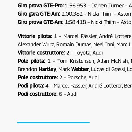
Giro prova GTE-Pro:
1:56.953 – Darren Turner – 
Giro gara GTE-Am:
2:00.382 – Nicki Thiim – Asto
Giro prova GTE-Am:
1:58.418 – Nicki Thiim – Ast
Vittorie pilota:
1 – Marcel Fässler, André Lotter
Alexander Wurz, Romain Dumas, Neel Jani, Marc Lieb
Vittorie costruttore:
2 – Toyota, Audi
Pole pilota:
1 – Tom Kristensen, Allan McNish, 
Brendon
Hartley
, Mark
Webber
, Lucas di Grassi, L
Pole costruttore:
2 – Porsche, Audi
Podi pilota:
4 – Marcel Fässler, André Lotterer, Be
Podi costruttore:
6 – Audi