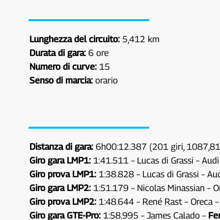
Lunghezza del circuito:
5,412 km
Durata di gara:
6 ore
Numero di curve:
15
Senso di marcia:
orario
Distanza di gara:
6h00:12.387 (201 giri, 1087,812
Giro gara LMP1:
1:41.511 – Lucas di Grassi – Aud
Giro prova LMP1:
1:38.828 – Lucas di Grassi – Au
Giro gara LMP2:
1:51.179 – Nicolas Minassian – 
Giro prova LMP2:
1:48.644 – René Rast – Oreca 
Giro gara GTE-Pro:
1:58.995 – James Calado –
Fer