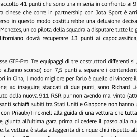
 raccolto 41 punti che sono una miseria in confronto ai 
dra cinese che corre in partnership con Jota Sport è ar
perso in questo modo costituirebbe una delusione decis
o Menezes, unico pilota della squadra a disputare tutte le
 californiano dovrà recuperare 13 punti ai capoclassif
se GTE-Pro. Tre equipaggi di tre costruttori differenti si
ll’anno scorso) con 7,5 punti a separare i contendenti. 
ori in Cina, il modo migliore per farlo è quello di vincere 
ione; ad inseguire, staccati di due punti, sono Richard 
luto della nuova 911 RSR pur non avendo mai vinto (att
santi schiaffi subiti tra Stati Uniti e Giappone non hanno
o con Priaulx/Tincknell alla guida di una vettura che tut
, giunta all’ultima gara prima di cedere il passo alla n
la vettura è stata alleggerita di cinque chili rispetto all