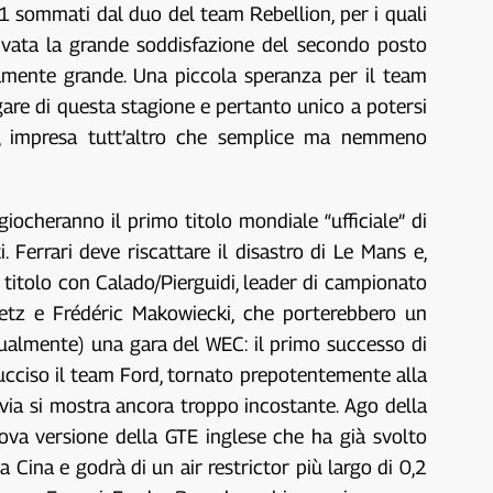
91 sommati dal duo del team Rebellion, per i quali
rivata la grande soddisfazione del secondo posto
amente grande. Una piccola speranza per il team
 gare di questa stagione e pertanto unico a potersi
ica, impresa tutt’altro che semplice ma nemmeno
 giocheranno il primo titolo mondiale “ufficiale” di
Ferrari deve riscattare il disastro di Le Mans e,
il titolo con Calado/Pierguidi, leader di campionato
Lietz e Frédéric Makowiecki, che porterebbero un
ualmente) una gara del WEC: il primo successo di
 ucciso il team Ford, tornato prepotentemente alla
tavia si mostra ancora troppo incostante. Ago della
uova versione della GTE inglese che ha già svolto
a Cina e godrà di un air restrictor più largo di 0,2