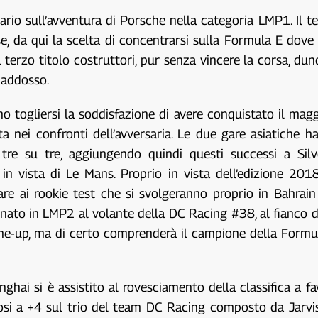
ipario sull’avventura di Porsche nella categoria LMP1. Il 
se, da qui la scelta di concentrarsi sulla Formula E dove
e il terzo titolo costruttori, pur senza vincere la corsa, 
 addosso.
 togliersi la soddisfazione di avere conquistato il mag
a nei confronti dell’avversaria. Le due gare asiatiche h
l tre su tre, aggiungendo quindi questi successi a S
n vista di Le Mans. Proprio in vista dell’edizione 2018
re ai rookie test che si svolgeranno proprio in Bahrai
nato in LMP2 al volante della DC Racing #38, al fianco d
ne-up, ma di certo comprenderà il campione della Formu
ghai si è assistito al rovesciamento della classifica a f
dosi a +4 sul trio del team DC Racing composto da Jarvi