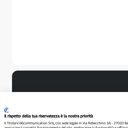
Il rispetto della tua riservatezza è la nostra priorità
Il Titolare 66communication Srls, con sede legale in Via Rebecchino 18 – 27020 Batt
assicurare il corretto funzionamento del sito, migliorarne la funzionalità e offrirv