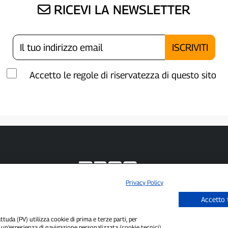
RICEVI LA NEWSLETTER
Accetto le regole di riservatezza di questo sito
Privacy Policy
P300.it è una Testata Giornalistica indipendente
Accetto 
Registrazione numero 1/2021 del 1/2/2021 - Tribunale di Pavia
Proprietario ed editore:
66communication Srls
- P.IVA 02798890188
uda (PV) utilizza cookie di prima e terze parti, per
Direttore Responsabile:
Alessandro Secchi
- Vicedirettore:
Federico Benedusi
i un’esperienza di navigazione personalizzata (cookie tecnici),