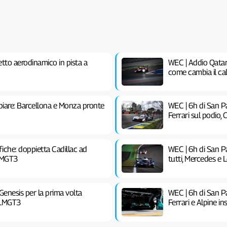
etto aerodinamico in pista a
WEC | Addio Qatar
come cambia il c
mbiare: Barcellona e Monza pronte
WEC | 6h di San P
Ferrari sul podio,
iche: doppietta Cadillac ad
WEC | 6h di San Pa
 LMGT3
tutti, Mercedes e 
enesis per la prima volta
WEC | 6h di San Pa
n LMGT3
Ferrari e Alpine i