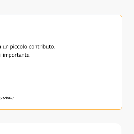
on un piccolo contributo.
i importante.
nsazione