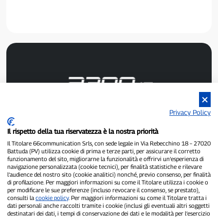
Privacy Policy
P300.it est un journal indépendant.
Numéro d'enregistrement : 1/2021 du 1/2/2021 - Tribunal de
Il rispetto della tua riservatezza è la nostra priorità
Pavie.
Propriétaire et éditeur :
66communication Srls
- Numéro de TVA :
Il Titolare 66communication Srls, con sede legale in Via Rebecchino 18 – 27020
Battuda (PV) utilizza cookie di prima e terze parti, per assicurare il corretto
02798890188.
funzionamento del sito, migliorarne la funzionalità e offrirvi un’esperienza di
Rédacteur en chef :
Alessandro Secchi
- Rédacteur adjoint :
Federico
navigazione personalizzata (cookie tecnici), per finalità statistiche e rilevare
Benedusi.
l’audience del nostro sito (cookie analitici) nonché, previo consenso, per finalità
Politique de confidentialité
-
Politique relative aux cookies
di profilazione. Per maggiori informazioni su come il Titolare utilizza i cookie o
per modificare le sue preferenze (incluso revocare il consenso, se prestato),
consulti la
cookie policy
. Per maggiori informazioni su come il Titolare tratta i
« Si c'est vraiment arrivé, vous le trouverez sur P300.it »
dati personali anche raccolti tramite i cookie (inclusi gli eventuali altri soggetti
destinatari dei dati, i tempi di conservazione dei dati e le modalità per l’esercizio