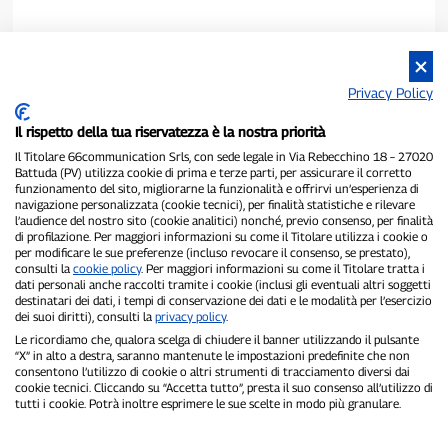
Privacy Policy
Il rispetto della tua riservatezza è la nostra priorità
Il Titolare 66communication Srls, con sede legale in Via Rebecchino 18 – 27020
Battuda (PV) utilizza cookie di prima e terze parti, per assicurare il corretto
funzionamento del sito, migliorarne la funzionalità e offrirvi un’esperienza di
navigazione personalizzata (cookie tecnici), per finalità statistiche e rilevare
P300.it è una Testata Giornalistica indipendente
l’audience del nostro sito (cookie analitici) nonché, previo consenso, per finalità
di profilazione. Per maggiori informazioni su come il Titolare utilizza i cookie o
Registrazione numero 1/2021 del 1/2/2021 - Tribunale di Pavia
per modificare le sue preferenze (incluso revocare il consenso, se prestato),
Proprietario ed editore:
66communication Srls
- P.IVA
consulti la
cookie policy
. Per maggiori informazioni su come il Titolare tratta i
02798890188
dati personali anche raccolti tramite i cookie (inclusi gli eventuali altri soggetti
Direttore Responsabile:
Alessandro Secchi
- Vicedirettore:
Federico
destinatari dei dati, i tempi di conservazione dei dati e le modalità per l’esercizio
Benedusi
dei suoi diritti), consulti la
privacy policy
.
Privacy Policy
-
Cookie Policy
Le ricordiamo che, qualora scelga di chiudere il banner utilizzando il pulsante
“X” in alto a destra, saranno mantenute le impostazioni predefinite che non
consentono l’utilizzo di cookie o altri strumenti di tracciamento diversi dai
"Se è successo davvero, lo trovi su P300.it"
cookie tecnici. Cliccando su “Accetta tutto”, presta il suo consenso all’utilizzo di
tutti i cookie. Potrà inoltre esprimere le sue scelte in modo più granulare.
Copyright © P300.it 2012-2026