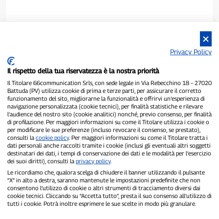
Privacy Policy
Il rispetto della tua riservatezza è la nostra priorità
Il Titolare 66communication Srls, con sede legale in Via Rebecchino 18 – 27020
Battuda (PV) utilizza cookie di prima e terze parti, per assicurare il corretto
funzionamento del sito, migliorarne la funzionalità e offrirvi un’esperienza di
navigazione personalizzata (cookie tecnici), per finalità statistiche e rilevare
P300.it è una Testata Giornalistica indipendente
l’audience del nostro sito (cookie analitici) nonché, previo consenso, per finalità
di profilazione. Per maggiori informazioni su come il Titolare utilizza i cookie o
Registrazione numero 1/2021 del 1/2/2021 - Tribunale di Pavia
per modificare le sue preferenze (incluso revocare il consenso, se prestato),
Proprietario ed editore:
66communication Srls
- P.IVA
consulti la
cookie policy
. Per maggiori informazioni su come il Titolare tratta i
02798890188
dati personali anche raccolti tramite i cookie (inclusi gli eventuali altri soggetti
Direttore Responsabile:
Alessandro Secchi
- Vicedirettore:
Federico
destinatari dei dati, i tempi di conservazione dei dati e le modalità per l’esercizio
Benedusi
dei suoi diritti), consulti la
privacy policy
.
Privacy Policy
-
Cookie Policy
Le ricordiamo che, qualora scelga di chiudere il banner utilizzando il pulsante
“X” in alto a destra, saranno mantenute le impostazioni predefinite che non
consentono l’utilizzo di cookie o altri strumenti di tracciamento diversi dai
"Se è successo davvero, lo trovi su P300.it"
cookie tecnici. Cliccando su “Accetta tutto”, presta il suo consenso all’utilizzo di
tutti i cookie. Potrà inoltre esprimere le sue scelte in modo più granulare.
Copyright © P300.it 2012-2026