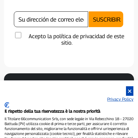
Acepto la política de privacidad de este
sitio.
Privacy Policy
Il rispetto della tua riservatezza è la nostra priorità
Il Titolare 66communication Srls, con sede legale in Via Rebecchino 18 – 27020
P300.it es un periódico independiente.
Battuda (PV) utilizza cookie di prima e terze parti, per assicurare il corretto
Número de registro 1/2021 del 1/2/2021 - Juzgado de Pavía.
funzionamento del sito, migliorarne la funzionalità e offrirvi un’esperienza di
Propietario y editor:
66communication Srls
- NIF 02798890188.
navigazione personalizzata (cookie tecnici), per finalità statistiche e rilevare
Redactor jefe:
Alessandro Secchi
- Subdirector:
Federico Benedusi.