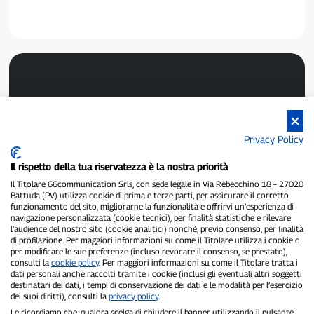
Privacy Policy
P300.it ist eine unabhängige Zeitung.
Il rispetto della tua riservatezza è la nostra priorità
Registrierungsnummer 1/2021 vom 1.2.2021 – Gericht Pavia.
Il Titolare 66communication Srls, con sede legale in Via Rebecchino 18 – 27020
Inhaber und Herausgeber:
66communication Srls
– USt-IdNr.
Battuda (PV) utilizza cookie di prima e terze parti, per assicurare il corretto
02798890188.
funzionamento del sito, migliorarne la funzionalità e offrirvi un’esperienza di
Chefredakteur:
Alessandro Secchi
– Stellvertretender Chefredakteur:
navigazione personalizzata (cookie tecnici), per finalità statistiche e rilevare
Federico Benedusi.
l’audience del nostro sito (cookie analitici) nonché, previo consenso, per finalità
Datenschutzrichtlinie
–
Cookie-Richtlinie
di profilazione. Per maggiori informazioni su come il Titolare utilizza i cookie o
per modificare le sue preferenze (incluso revocare il consenso, se prestato),
consulti la
cookie policy
. Per maggiori informazioni su come il Titolare tratta i
„Wenn es wirklich passiert ist, findet man es auf P300.it.“
dati personali anche raccolti tramite i cookie (inclusi gli eventuali altri soggetti
destinatari dei dati, i tempi di conservazione dei dati e le modalità per l’esercizio
Copyright © P300.it 2012–2026
dei suoi diritti), consulti la
privacy policy
.
Le ricordiamo che, qualora scelga di chiudere il banner utilizzando il pulsante