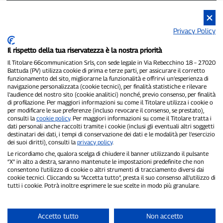
Privacy Policy
P300.it ist eine unabhängige Zeitung.
Il rispetto della tua riservatezza è la nostra priorità
Registrierungsnummer 1/2021 vom 1.2.2021 – Gericht Pavia.
Il Titolare 66communication Srls, con sede legale in Via Rebecchino 18 – 27020
Inhaber und Herausgeber:
66communication Srls
– USt-IdNr.
Battuda (PV) utilizza cookie di prima e terze parti, per assicurare il corretto
02798890188.
funzionamento del sito, migliorarne la funzionalità e offrirvi un’esperienza di
Chefredakteur:
Alessandro Secchi
– Stellvertretender Chefredakteur:
navigazione personalizzata (cookie tecnici), per finalità statistiche e rilevare
Federico Benedusi.
l’audience del nostro sito (cookie analitici) nonché, previo consenso, per finalità
Datenschutzrichtlinie
–
Cookie-Richtlinie
di profilazione. Per maggiori informazioni su come il Titolare utilizza i cookie o
per modificare le sue preferenze (incluso revocare il consenso, se prestato),
consulti la
cookie policy
. Per maggiori informazioni su come il Titolare tratta i
„Wenn es wirklich passiert ist, findet man es auf P300.it.“
dati personali anche raccolti tramite i cookie (inclusi gli eventuali altri soggetti
destinatari dei dati, i tempi di conservazione dei dati e le modalità per l’esercizio
Copyright © P300.it 2012–2026
dei suoi diritti), consulti la
privacy policy
.
Le ricordiamo che, qualora scelga di chiudere il banner utilizzando il pulsante
“X” in alto a destra, saranno mantenute le impostazioni predefinite che non
consentono l’utilizzo di cookie o altri strumenti di tracciamento diversi dai
cookie tecnici. Cliccando su “Accetta tutto”, presta il suo consenso all’utilizzo di
tutti i cookie. Potrà inoltre esprimere le sue scelte in modo più granulare.
Accetto tutto
Non accetto