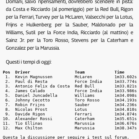
Domani, salvo ripensamenti, dovrebbero scendere in pista:
da Costa e Ricciardo (al pomeriggio) per la Red Bull, Rigon
per la Ferrari, Turvey per la McLaren, Valsecchi per la Lotus,
Frijns e Hulkenberg per la Sauber, Maldonado per la
Williams, Sutil per la Force India, Ricciardo (al mattino) e
Sainz Jr. per la Toro Rosso, Stevens per la Caterham e
Gonzalez per la Marussia.
Questi i tempi di oggi:
Pos  Driver                  Team            Time     
 1.  Kevin Magnussen         McLaren         1m33.602s 
 2.  Paul di Resta           Force India     1m33.774s 
 3.  Antonio Felix da Costa  Red Bull        1m33.821s 
 4.  James Calado            Force India     1m33.986s 
 5.  Daniel Juncadella       Williams        1m34.098s 
 6.  Johnny Cecotto          Toro Rosso      1m34.193s 
 7.  Robin Frijns            Sauber          1m34.236s 
 8.  Nicolas Prost           Lotus           1m34.810s 
 9.  Davide Rigon            Ferrari         1m34.874s 
10.  Alexander Rossi         Caterham        1m35.651s 
11.  Tio Ellinas             Marussia        1m36.676s 
12.  Max Chilton             Marussia        1m38.347s 
Questa la discussione per seguire i test sul forum.