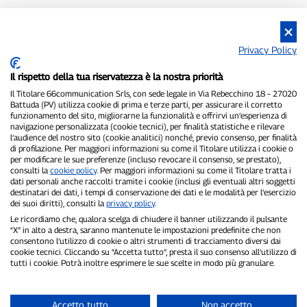
Privacy Policy
Il rispetto della tua riservatezza è la nostra priorità
Il Titolare 66communication Srls, con sede legale in Via Rebecchino 18 – 27020
Battuda (PV) utilizza cookie di prima e terze parti, per assicurare il corretto
funzionamento del sito, migliorarne la funzionalità e offrirvi un’esperienza di
navigazione personalizzata (cookie tecnici), per finalità statistiche e rilevare
l’audience del nostro sito (cookie analitici) nonché, previo consenso, per finalità
di profilazione. Per maggiori informazioni su come il Titolare utilizza i cookie o
per modificare le sue preferenze (incluso revocare il consenso, se prestato),
consulti la
cookie policy
. Per maggiori informazioni su come il Titolare tratta i
dati personali anche raccolti tramite i cookie (inclusi gli eventuali altri soggetti
destinatari dei dati, i tempi di conservazione dei dati e le modalità per l’esercizio
dei suoi diritti), consulti la
privacy policy
.
Le ricordiamo che, qualora scelga di chiudere il banner utilizzando il pulsante
“X” in alto a destra, saranno mantenute le impostazioni predefinite che non
consentono l’utilizzo di cookie o altri strumenti di tracciamento diversi dai
cookie tecnici. Cliccando su “Accetta tutto”, presta il suo consenso all’utilizzo di
tutti i cookie. Potrà inoltre esprimere le sue scelte in modo più granulare.
Accetto tutto
Non accetto