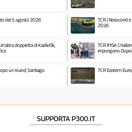
to del 5 agosto 2026
TCR | Resoconti e 
2026
’altra doppietta di Kadlečík,
TCR IMSA Challeng
fica
impongono Dupont 
dopo un round, Santiago
TCR Eastern Euro
SUPPORTA P300.IT