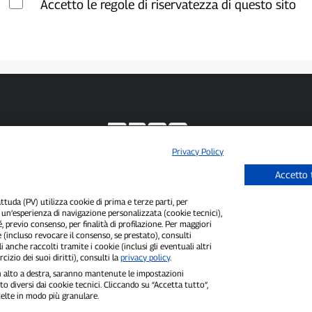
Accetto le regole di riservatezza di questo sito
Privacy Policy
P300.it è una Testata Giornalistica indipendente
Accetto 
Registrazione numero 1/2021 del 1/2/2021 - Tribunale di Pavia
Proprietario ed editore:
66communication Srls
- P.IVA 02798890188
uda (PV) utilizza cookie di prima e terze parti, per
Direttore Responsabile:
Alessandro Secchi
- Vicedirettore:
Federico Benedusi
i un’esperienza di navigazione personalizzata (cookie tecnici),
Privacy Policy
-
Cookie Policy
é, previo consenso, per finalità di profilazione. Per maggiori
 (incluso revocare il consenso, se prestato), consulti
"Se è successo davvero, lo trovi su P300.it"
i anche raccolti tramite i cookie (inclusi gli eventuali altri
cizio dei suoi diritti), consulti la
privacy policy
.
Copyright © P300.it 2012-2026
 in alto a destra, saranno mantenute le impostazioni
o diversi dai cookie tecnici. Cliccando su “Accetta tutto”,
scelte in modo più granulare.