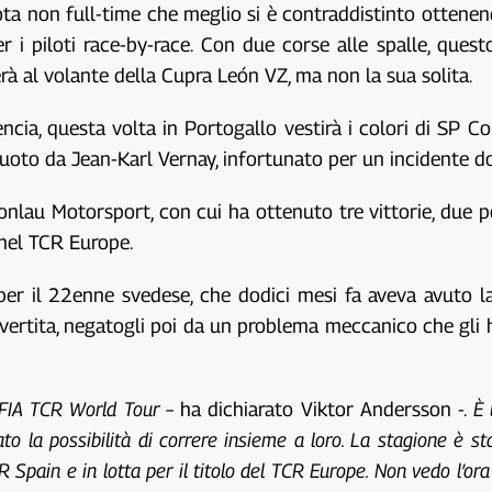
lota non full-time che meglio si è contraddistinto ottenen
a per i piloti race-by-race. Con due corse alle spalle, qu
rà al volante della Cupra León VZ, ma non la sua solita.
ncia, questa volta in Portogallo vestirà i colori di SP
vuoto da Jean-Karl Vernay, infortunato per un incidente d
nlau Motorsport, con cui ha ottenuto tre vittorie, due po
 nel TCR Europe.
 per il 22enne svedese, che dodici mesi fa aveva avuto 
nvertita, negatogli poi da un problema meccanico che gli 
 FIA TCR World Tour
– ha dichiarato Viktor Andersson -.
È 
 la possibilità di correre insieme a loro. La stagione è s
pain e in lotta per il titolo del TCR Europe. Non vedo l’ora