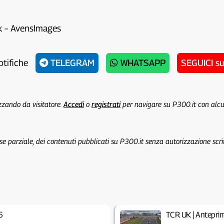
ck – AvensImages
otifiche
TELEGRAM
WHATSAPP
SEGUICI s
izzando da visitatore.
Accedi
o
registrati
per navigare su P300.it con alc
 se parziale, dei contenuti pubblicati su P300.it senza autorizzazione scri
6
TCR UK | Antepr