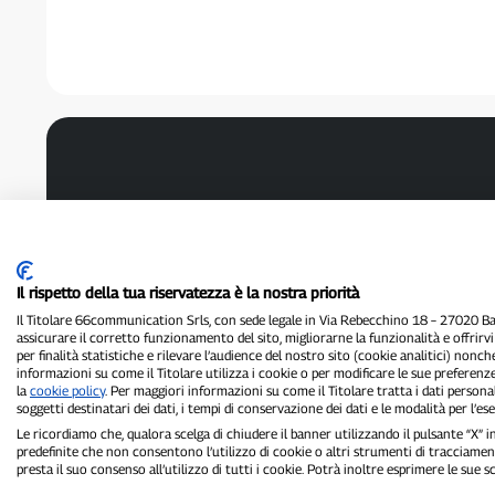
Il rispetto della tua riservatezza è la nostra priorità
Il Titolare 66communication Srls, con sede legale in Via Rebecchino 18 – 27020 Batt
assicurare il corretto funzionamento del sito, migliorarne la funzionalità e offrirv
per finalità statistiche e rilevare l’audience del nostro sito (cookie analitici) nonch
informazioni su come il Titolare utilizza i cookie o per modificare le sue preferenze
la
cookie policy
. Per maggiori informazioni su come il Titolare tratta i dati personal
soggetti destinatari dei dati, i tempi di conservazione dei dati e le modalità per l’eser
Le ricordiamo che, qualora scelga di chiudere il banner utilizzando il pulsante “X”
predefinite che non consentono l’utilizzo di cookie o altri strumenti di tracciament
presta il suo consenso all’utilizzo di tutti i cookie. Potrà inoltre esprimere le sue 