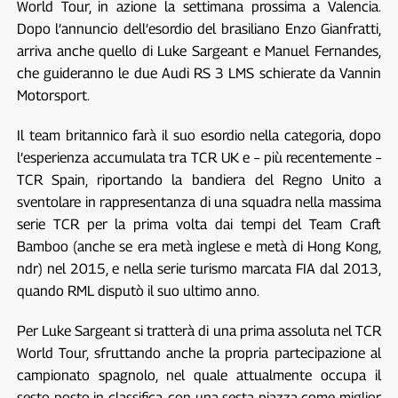
World Tour, in azione la settimana prossima a Valencia.
Dopo l’annuncio dell’esordio del brasiliano Enzo Gianfratti,
arriva anche quello di Luke Sargeant e Manuel Fernandes,
che guideranno le due Audi RS 3 LMS schierate da Vannin
Motorsport.
Il team britannico farà il suo esordio nella categoria, dopo
l’esperienza accumulata tra TCR UK e – più recentemente –
TCR Spain, riportando la bandiera del Regno Unito a
sventolare in rappresentanza di una squadra nella massima
serie TCR per la prima volta dai tempi del Team Craft
Bamboo (anche se era metà inglese e metà di Hong Kong,
ndr) nel 2015, e nella serie turismo marcata FIA dal 2013,
quando RML disputò il suo ultimo anno.
Per Luke Sargeant si tratterà di una prima assoluta nel TCR
World Tour, sfruttando anche la propria partecipazione al
campionato spagnolo, nel quale attualmente occupa il
sesto posto in classifica, con una sesta piazza come miglior