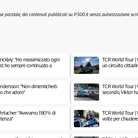
 se parziale, dei contenuti pubblicati su P300.it senza autorizzazione scri
rickley: “Ho massimizzato ogni
TCR World Tour | V
test ho sempre continuato a
un circuito cittadi
Andersson: “Non dimenticherò
TCR World Tour | V
ito che adoro”
secondo, Viktor h
Ehrlacher: “Avevamo l’80% di
TCR World Tour | V
rtenza”
volte per chiuder