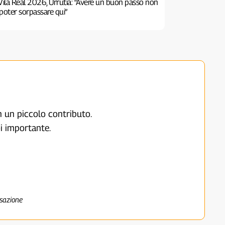
Vila Real 2026, Urrutia: “Avere un buon passo non
poter sorpassare qui”
on un piccolo contributo.
i importante.
nsazione