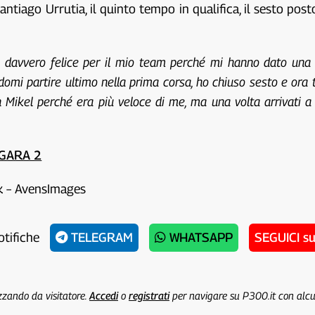
antiago Urrutia, il quinto tempo in qualifica, il sesto post
 davvero felice per il mio team perché mi hanno dato una
ndomi partire ultimo nella prima corsa, ho chiuso sesto e ora 
on Mikel perché era più veloce di me, ma una volta arrivati a 
GARA 2
ck – AvensImages
otifiche
TELEGRAM
WHATSAPP
SEGUICI s
izzando da visitatore.
Accedi
o
registrati
per navigare su P300.it con alc