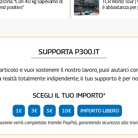
Azcona: “Con 40 kg sapevamo di
TCR World Tour | 
end positivo”
è abbastanza per 
SUPPORTA P300.IT
articolo e vuoi sostenere il nostro lavoro, puoi aiutarci c
a realtà totalmente indipendente, il tuo supporto è per no
SCEGLI IL TUO IMPORTO*
1€
3€
5€
10€
IMPORTO LIBERO
razione verrà completata tramite PayPal, garantendo sicurezza alla tra