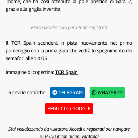
Thome, che ha così ottenuto la pole position di Gara 2,
grazie alla griglia invertita.
Media visibile solo per utenti registrati
Il TCR Spain scenderà in pista nuovamente nel primo
pomeriggio con la prima gara che vedrà lo spegnimento dei
semafori alle 14:05.
Immagine di copertina:
TCR Spain
Ricevi le notifiche
TELEGRAM
WHATSAPP
SEGUICI su GOOGLE
Stai visualizzando da visitatore.
Accedi
o
registrati
per navigare
su P300.it con alcuni
vantaggi