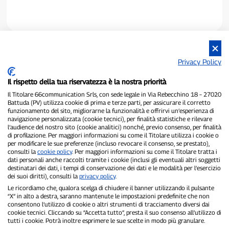
Privacy Policy
Il rispetto della tua riservatezza è la nostra priorità
Il Titolare 66communication Srls, con sede legale in Via Rebecchino 18 – 27020
Battuda (PV) utilizza cookie di prima e terze parti, per assicurare il corretto
funzionamento del sito, migliorarne la funzionalità e offrirvi un’esperienza di
P300.it è una Testata Giornalistica indipendente
navigazione personalizzata (cookie tecnici), per finalità statistiche e rilevare
l’audience del nostro sito (cookie analitici) nonché, previo consenso, per finalità
Registrazione numero 1/2021 del 1/2/2021 - Tribunale di Pavia
di profilazione. Per maggiori informazioni su come il Titolare utilizza i cookie o
Proprietario ed editore:
66communication Srls
- P.IVA
per modificare le sue preferenze (incluso revocare il consenso, se prestato),
02798890188
consulti la
cookie policy
. Per maggiori informazioni su come il Titolare tratta i
Direttore Responsabile:
Alessandro Secchi
- Vicedirettore:
Federico
dati personali anche raccolti tramite i cookie (inclusi gli eventuali altri soggetti
Benedusi
destinatari dei dati, i tempi di conservazione dei dati e le modalità per l’esercizio
Privacy Policy
-
Cookie Policy
dei suoi diritti), consulti la
privacy policy
.
Le ricordiamo che, qualora scelga di chiudere il banner utilizzando il pulsante
“X” in alto a destra, saranno mantenute le impostazioni predefinite che non
"Se è successo davvero, lo trovi su P300.it"
consentono l’utilizzo di cookie o altri strumenti di tracciamento diversi dai
cookie tecnici. Cliccando su “Accetta tutto”, presta il suo consenso all’utilizzo di
Copyright © P300.it 2012-2026
tutti i cookie. Potrà inoltre esprimere le sue scelte in modo più granulare.