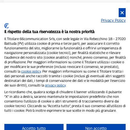
Privacy Policy
Il rispetto della tua riservatezza è la nostra priorità
Il Titolare 66communication Srls, con sede legale in Via Rebecchino 18 – 27020
Battuda (PV) utilizza cookie di prima e terze parti, per assicurare il corretto
funzionamento del sito, migliorarne la funzionalità e offrirvi un’esperienza di
navigazione personalizzata (cookie tecnici), per finalità statistiche e rilevare
P300.it è una Testata Giornalistica indipendente
l’audience del nostro sito (cookie analitici) nonché, previo consenso, per finalità
di profilazione. Per maggiori informazioni su come il Titolare utilizza i cookie o
Registrazione numero 1/2021 del 1/2/2021 - Tribunale di Pavia
per modificare le sue preferenze (incluso revocare il consenso, se prestato),
Proprietario ed editore:
66communication Srls
- P.IVA
consulti la
cookie policy
. Per maggiori informazioni su come il Titolare tratta i
02798890188
dati personali anche raccolti tramite i cookie (inclusi gli eventuali altri soggetti
Direttore Responsabile:
Alessandro Secchi
- Vicedirettore:
Federico
destinatari dei dati, i tempi di conservazione dei dati e le modalità per l’esercizio
Benedusi
dei suoi diritti), consulti la
privacy policy
.
Privacy Policy
-
Cookie Policy
Le ricordiamo che, qualora scelga di chiudere il banner utilizzando il pulsante
“X” in alto a destra, saranno mantenute le impostazioni predefinite che non
consentono l’utilizzo di cookie o altri strumenti di tracciamento diversi dai
"Se è successo davvero, lo trovi su P300.it"
cookie tecnici. Cliccando su “Accetta tutto”, presta il suo consenso all’utilizzo di
tutti i cookie. Potrà inoltre esprimere le sue scelte in modo più granulare.
Copyright © P300.it 2012-2026
Accetto tutto
Non accetto