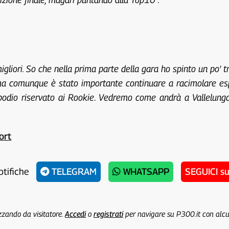
liori. So che nella prima parte della gara ho spinto un po’ t
 ma comunque è stato importante continuare a racimolare es
podio riservato ai Rookie
.
Vedremo come andrà a Vallelunga,
ort
otifiche
TELEGRAM
WHATSAPP
SEGUICI s
izzando da visitatore.
Accedi
o
registrati
per navigare su P300.it con alc