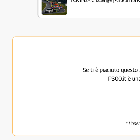
TCR IMSA Challenge | Anteprima 
Se ti è piaciuto questo 
P300.it è un
* L'ope