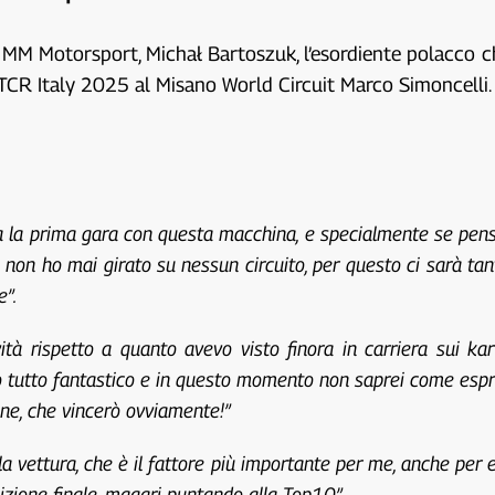
di MM Motorsport, Michał Bartoszuk, l’esordiente polacco
l TCR Italy 2025 al Misano World Circuit Marco Simoncelli.
 la prima gara con questa macchina, e specialmente se penso 
e non ho mai girato su nessun circuito, per questo ci sarà t
e”.
tà rispetto a quanto avevo visto finora in carriera sui kar
to tutto fantastico e in questo momento non saprei come espri
ione, che vincerò ovviamente!”
 la vettura, che è il fattore più importante per me, anche per 
izione finale, magari puntando alla Top10”.