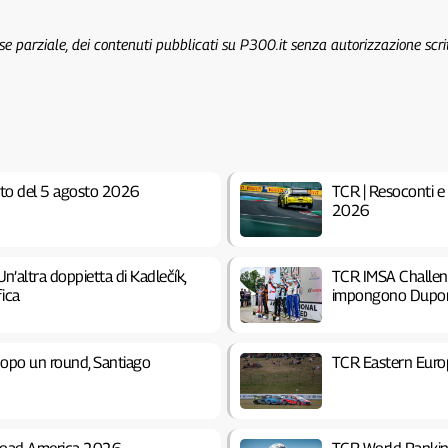
 se parziale, dei contenuti pubblicati su P300.it senza autorizzazione scri
to del 5 agosto 2026
TCR | Resoconti e 
2026
’altra doppietta di Kadlečík,
TCR IMSA Challeng
fica
impongono Dupont 
dopo un round, Santiago
TCR Eastern Euro