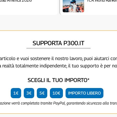
Road America 2026
TCR World Rankin
SUPPORTA P300.IT
articolo e vuoi sostenere il nostro lavoro, puoi aiutarci c
a realtà totalmente indipendente, il tuo supporto è per no
SCEGLI IL TUO IMPORTO*
1€
3€
5€
10€
IMPORTO LIBERO
razione verrà completata tramite PayPal, garantendo sicurezza alla tra