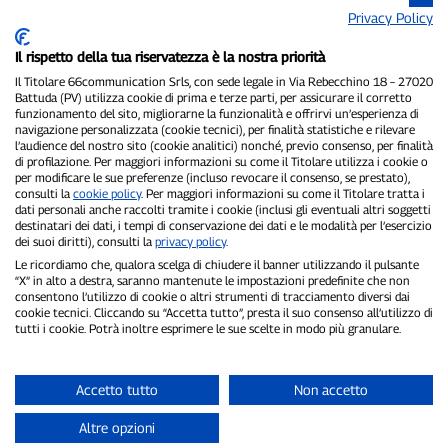
Privacy Policy
Il rispetto della tua riservatezza è la nostra priorità
Il Titolare 66communication Srls, con sede legale in Via Rebecchino 18 – 27020
Battuda (PV) utilizza cookie di prima e terze parti, per assicurare il corretto
funzionamento del sito, migliorarne la funzionalità e offrirvi un’esperienza di
navigazione personalizzata (cookie tecnici), per finalità statistiche e rilevare
P300.it è una Testata Giornalistica indipendente
l’audience del nostro sito (cookie analitici) nonché, previo consenso, per finalità
Registrazione numero 1/2021 del 1/2/2021 - Tribunale di Pavia
di profilazione. Per maggiori informazioni su come il Titolare utilizza i cookie o
Proprietario ed editore:
66communication Srls
- P.IVA
per modificare le sue preferenze (incluso revocare il consenso, se prestato),
02798890188
consulti la
cookie policy
. Per maggiori informazioni su come il Titolare tratta i
dati personali anche raccolti tramite i cookie (inclusi gli eventuali altri soggetti
Direttore Responsabile:
Alessandro Secchi
- Vicedirettore:
Federico
destinatari dei dati, i tempi di conservazione dei dati e le modalità per l’esercizio
Benedusi
dei suoi diritti), consulti la
privacy policy
.
Privacy Policy
-
Cookie Policy
Le ricordiamo che, qualora scelga di chiudere il banner utilizzando il pulsante
“X” in alto a destra, saranno mantenute le impostazioni predefinite che non
"Se è successo davvero, lo trovi su P300.it"
consentono l’utilizzo di cookie o altri strumenti di tracciamento diversi dai
cookie tecnici. Cliccando su “Accetta tutto”, presta il suo consenso all’utilizzo di
tutti i cookie. Potrà inoltre esprimere le sue scelte in modo più granulare.
Copyright © P300.it 2012-2026
Accetto tutto
Non accetto
Altre opzioni