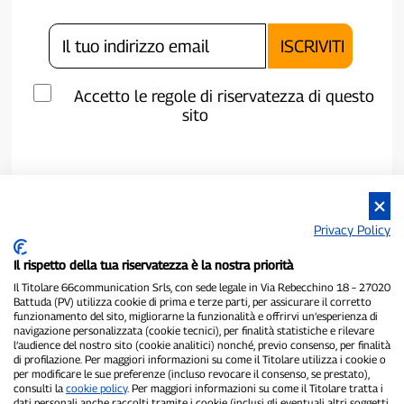
Accetto le regole di riservatezza di questo
sito
Privacy Policy
Il rispetto della tua riservatezza è la nostra priorità
Il Titolare 66communication Srls, con sede legale in Via Rebecchino 18 – 27020
Battuda (PV) utilizza cookie di prima e terze parti, per assicurare il corretto
funzionamento del sito, migliorarne la funzionalità e offrirvi un’esperienza di
navigazione personalizzata (cookie tecnici), per finalità statistiche e rilevare
P300.it è una Testata Giornalistica indipendente
l’audience del nostro sito (cookie analitici) nonché, previo consenso, per finalità
Registrazione numero 1/2021 del 1/2/2021 - Tribunale di Pavia
di profilazione. Per maggiori informazioni su come il Titolare utilizza i cookie o
Proprietario ed editore:
66communication Srls
- P.IVA
per modificare le sue preferenze (incluso revocare il consenso, se prestato),
consulti la
cookie policy
. Per maggiori informazioni su come il Titolare tratta i
02798890188
dati personali anche raccolti tramite i cookie (inclusi gli eventuali altri soggetti