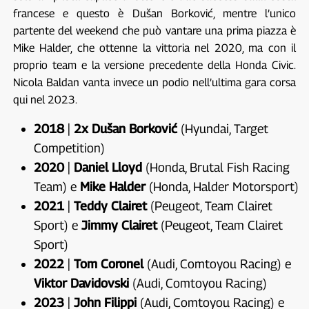
francese e questo è Dušan Borković, mentre l’unico
partente del weekend che può vantare una prima piazza è
Mike Halder, che ottenne la vittoria nel 2020, ma con il
proprio team e la versione precedente della Honda Civic.
Nicola Baldan vanta invece un podio nell’ultima gara corsa
qui nel 2023.
2018
|
2x Dušan Borković
(Hyundai, Target
Competition)
2020
|
Daniel Lloyd
(Honda, Brutal Fish Racing
Team) e
Mike Halder
(Honda, Halder Motorsport)
2021
|
Teddy Clairet
(Peugeot, Team Clairet
Sport) e
Jimmy Clairet
(Peugeot, Team Clairet
Sport)
2022
|
Tom Coronel
(Audi, Comtoyou Racing) e
Viktor Davidovski
(Audi, Comtoyou Racing)
2023
|
John Filippi
(Audi, Comtoyou Racing) e