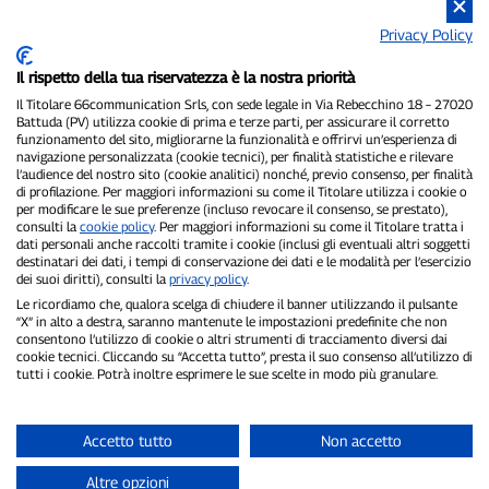
Privacy Policy
Il rispetto della tua riservatezza è la nostra priorità
Il Titolare 66communication Srls, con sede legale in Via Rebecchino 18 – 27020
Battuda (PV) utilizza cookie di prima e terze parti, per assicurare il corretto
funzionamento del sito, migliorarne la funzionalità e offrirvi un’esperienza di
P300.it è una Testata Giornalistica indipendente
navigazione personalizzata (cookie tecnici), per finalità statistiche e rilevare
l’audience del nostro sito (cookie analitici) nonché, previo consenso, per finalità
Registrazione numero 1/2021 del 1/2/2021 - Tribunale di Pavia
di profilazione. Per maggiori informazioni su come il Titolare utilizza i cookie o
Proprietario ed editore:
66communication Srls
- P.IVA
per modificare le sue preferenze (incluso revocare il consenso, se prestato),
02798890188
consulti la
cookie policy
. Per maggiori informazioni su come il Titolare tratta i
Direttore Responsabile:
Alessandro Secchi
- Vicedirettore:
Federico
dati personali anche raccolti tramite i cookie (inclusi gli eventuali altri soggetti
Benedusi
destinatari dei dati, i tempi di conservazione dei dati e le modalità per l’esercizio
Privacy Policy
-
Cookie Policy
dei suoi diritti), consulti la
privacy policy
.
Le ricordiamo che, qualora scelga di chiudere il banner utilizzando il pulsante
“X” in alto a destra, saranno mantenute le impostazioni predefinite che non
"Se è successo davvero, lo trovi su P300.it"
consentono l’utilizzo di cookie o altri strumenti di tracciamento diversi dai
cookie tecnici. Cliccando su “Accetta tutto”, presta il suo consenso all’utilizzo di
Copyright © P300.it 2012-2026
tutti i cookie. Potrà inoltre esprimere le sue scelte in modo più granulare.
Accetto tutto
Non accetto
Altre opzioni