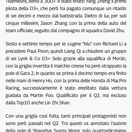
Teamwork, bensì a 300+: è stato infatti Yang Zheng il primo
pilota della 03+, che però ha pagato comunque un ritardo
di sei decimi e mezzo dal battistrada. Dietro di lui, per soli
cinque millesimi, Jason Zhang con la prima della auto del
team ufficiale, seguito dal compagno di squadra David Zhu.
Sesto e settimo tempo per le cugine “blu” con Richard Li a
precedere Paul Poon, quindi Liang Qi a chiudere un gruppo
di sei Lynk & Co 03+. Solo grazie alla squalifica di Morán,
con la griglia invertita il marchio cinese ha però strappato la
pole di Gara 2, in quanto se prima il decimo tempo era finito
nelle mani di Henry Ho, con la prima delle Honda di MacPro
Racing, successivamente è stato ereditato dalla vettura
guidata da Martin Foo. Qualificato per il Q2, ma escluso
dalla Top10 anche Lin Zhi Shan.
Con una griglia così folta, tanti principali protagonisti non
sono però passati nel Q2. Tra questi va annotato l’autore
della pole di Shanghai, Sunny Wong, solo quattordiceisimo