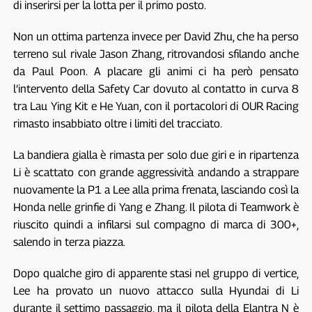
di inserirsi per la lotta per il primo posto.
Non un ottima partenza invece per David Zhu, che ha perso
terreno sul rivale Jason Zhang, ritrovandosi sfilando anche
da Paul Poon. A placare gli animi ci ha però pensato
l’intervento della Safety Car dovuto al contatto in curva 8
tra Lau Ying Kit e He Yuan, con il portacolori di OUR Racing
rimasto insabbiato oltre i limiti del tracciato.
La bandiera gialla è rimasta per solo due giri e in ripartenza
Li è scattato con grande aggressività andando a strappare
nuovamente la P1 a Lee alla prima frenata, lasciando così la
Honda nelle grinfie di Yang e Zhang. Il pilota di Teamwork è
riuscito quindi a infilarsi sul compagno di marca di 300+,
salendo in terza piazza.
Dopo qualche giro di apparente stasi nel gruppo di vertice,
Lee ha provato un nuovo attacco sulla Hyundai di Li
durante il settimo passaggio, ma il pilota della Elantra N è