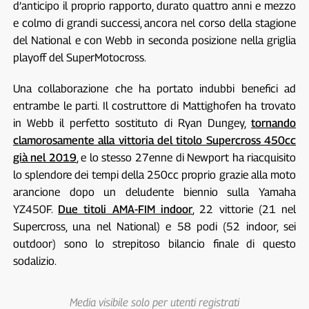
d’anticipo il proprio rapporto, durato quattro anni e mezzo
e colmo di grandi successi, ancora nel corso della stagione
del National e con Webb in seconda posizione nella griglia
playoff del SuperMotocross.
Una collaborazione che ha portato indubbi benefici ad
entrambe le parti. Il costruttore di Mattighofen ha trovato
in Webb il perfetto sostituto di Ryan Dungey,
tornando
clamorosamente alla vittoria del titolo Supercross 450cc
già nel 2019
, e lo stesso 27enne di Newport ha riacquisito
lo splendore dei tempi della 250cc proprio grazie alla moto
arancione dopo un deludente biennio sulla Yamaha
YZ450F.
Due titoli AMA-FIM indoor
, 22 vittorie (21 nel
Supercross, una nel National) e 58 podi (52 indoor, sei
outdoor) sono lo strepitoso bilancio finale di questo
sodalizio.
Media visibile solo per utenti registrati