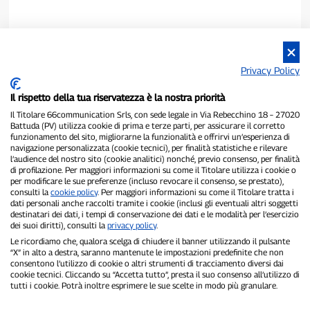
Privacy Policy
Il rispetto della tua riservatezza è la nostra priorità
Il Titolare 66communication Srls, con sede legale in Via Rebecchino 18 – 27020
Battuda (PV) utilizza cookie di prima e terze parti, per assicurare il corretto
funzionamento del sito, migliorarne la funzionalità e offrirvi un’esperienza di
navigazione personalizzata (cookie tecnici), per finalità statistiche e rilevare
P300.it è una Testata Giornalistica indipendente
l’audience del nostro sito (cookie analitici) nonché, previo consenso, per finalità
di profilazione. Per maggiori informazioni su come il Titolare utilizza i cookie o
Registrazione numero 1/2021 del 1/2/2021 - Tribunale di Pavia
per modificare le sue preferenze (incluso revocare il consenso, se prestato),
Proprietario ed editore:
66communication Srls
- P.IVA
consulti la
cookie policy
. Per maggiori informazioni su come il Titolare tratta i
02798890188
dati personali anche raccolti tramite i cookie (inclusi gli eventuali altri soggetti
Direttore Responsabile:
Alessandro Secchi
- Vicedirettore:
Federico
destinatari dei dati, i tempi di conservazione dei dati e le modalità per l’esercizio
Benedusi
dei suoi diritti), consulti la
privacy policy
.
Privacy Policy
-
Cookie Policy
Le ricordiamo che, qualora scelga di chiudere il banner utilizzando il pulsante
“X” in alto a destra, saranno mantenute le impostazioni predefinite che non
consentono l’utilizzo di cookie o altri strumenti di tracciamento diversi dai
"Se è successo davvero, lo trovi su P300.it"
cookie tecnici. Cliccando su “Accetta tutto”, presta il suo consenso all’utilizzo di
tutti i cookie. Potrà inoltre esprimere le sue scelte in modo più granulare.
Copyright © P300.it 2012-2026