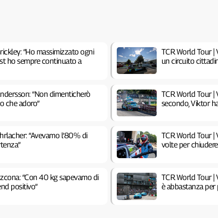
rickley: “Ho massimizzato ogni
TCR World Tour | V
test ho sempre continuato a
un circuito cittadi
Andersson: “Non dimenticherò
TCR World Tour | V
ito che adoro”
secondo, Viktor h
Ehrlacher: “Avevamo l’80% di
TCR World Tour | V
rtenza”
volte per chiuder
Azcona: “Con 40 kg sapevamo di
TCR World Tour | 
end positivo”
è abbastanza per 