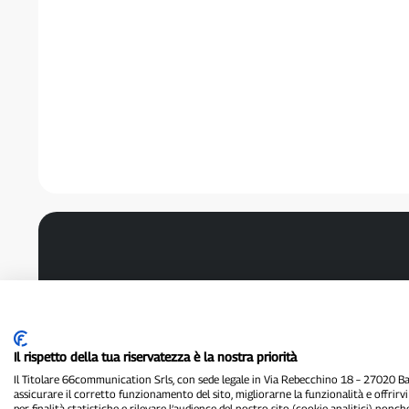
Il rispetto della tua riservatezza è la nostra priorità
Il Titolare 66communication Srls, con sede legale in Via Rebecchino 18 – 27020 Batt
assicurare il corretto funzionamento del sito, migliorarne la funzionalità e offrirv
per finalità statistiche e rilevare l’audience del nostro sito (cookie analitici) nonch