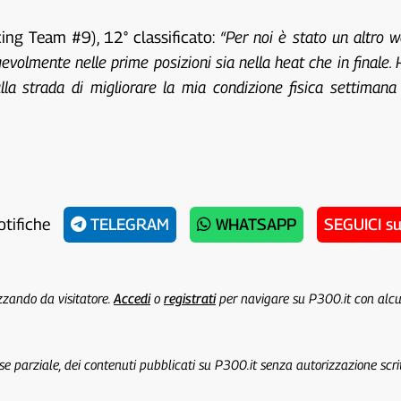
ng Team #9), 12° classificato:
“Per noi è stato un altro 
evolmente nelle prime posizioni sia nella heat che in finale.
lla strada di migliorare la mia condizione fisica settima
otifiche
TELEGRAM
WHATSAPP
SEGUICI s
izzando da visitatore.
Accedi
o
registrati
per navigare su P300.it con alc
 se parziale, dei contenuti pubblicati su P300.it senza autorizzazione scri