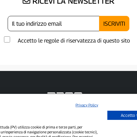
RICEVI LA NEWSLETTER
Accetto le regole di riservatezza di questo sito
Privacy Policy
P300.it è una Testata Giornalistica indipendente
Accetto 
Registrazione numero 1/2021 del 1/2/2021 - Tribunale di Pavia
Proprietario ed editore:
66communication Srls
- P.IVA 02798890188
Direttore Responsabile:
Alessandro Secchi
- Vicedirettore:
Federico Benedusi
uda (PV) utilizza cookie di prima e terze parti, per
i un’esperienza di navigazione personalizzata (cookie tecnici),
Privacy Policy
-
Cookie Policy
é, previo consenso, per finalità di profilazione. Per maggiori