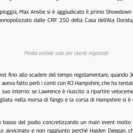
pioggia, Max Anstie si è aggiudicato il primo Showdown d
nopolizzato dalle CRF 250 della Casa dell’Ala Dorata, a
Media visibile solo per utenti registrati
hot fino allo scadere del tempo regolamentare, quando Jet
n aveva fatto però i conti con RJ Hampshire, che ha tenta
 suo interno: se Lawrence è riuscito a ripartire veloce
gliata nella morsa di fango e la corsa di Hampshire si 
iù basso del podio concretizzando un main event molto f
o solo avvicinato e non raggiunto perché Haiden Deegan,