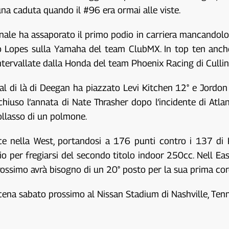
na caduta quando il #96 era ormai alle viste.
 finale ha assaporato il primo podio in carriera mancan
nzo Lopes sulla Yamaha del team ClubMX. In top ten anch
ntervallate dalla Honda del team Phoenix Racing di Cullin
 al di là di Deegan ha piazzato Levi Kitchen 12° e Jordon
chiuso l’annata di Nate Thrasher dopo l’incidente di Atlan
ollasso di un polmone.
ce nella West, portandosi a 176 punti contro i 137 di
io per fregiarsi del secondo titolo indoor 250cc. Nell E
ossimo avrà bisogno di un 20° posto per la sua prima co
ena sabato prossimo al Nissan Stadium di Nashville, Ten