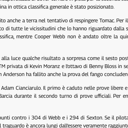
scina in ottica classifica generale è stato posizionato.
o anche a terra nel tentativo di respingere Tomac. Per il
o di tutte le vicissitudini che lo hanno riguardato dalla
assifica, mentre Cooper Webb non è andato oltre la qui
to alla luce qualche risultato a sorpresa come il sesto po
M privata di Kevin Moranz e l’ottavo di Benny Bloss in s
 Anderson ha fallito anche la prova del fango concluden
 Adam Cianciarulo. Il primo è caduto nelle prove libere e
cia durante il secondo turno di prove ufficiali. Per ent
 punti contro i 304 di Webb e i 294 di Sexton. Se il pil
, il traguardo è ancora lungi dall’essere veramente raggiunt