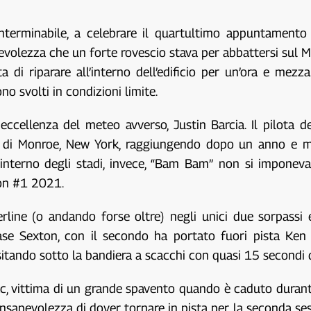
interminabile, a celebrare il quartultimo appuntamento
volezza che un forte rovescio stava per abbattersi sul Me
di riparare all’interno dell’edificio per un’ora e mezza. 
o svolti in condizioni limite.
 eccellenza del meteo avverso, Justin Barcia. Il pilota
vo di Monroe, New York, raggiungendo dopo un anno e me
l’interno degli stadi, invece, “Bam Bam” non si imponev
ton #1 2021.
ine (o andando forse oltre) negli unici due sorpassi ef
e Sexton, con il secondo ha portato fuori pista Ken 
tando sotto la bandiera a scacchi con quasi 15 secondi d
, vittima di un grande spavento quando è caduto durante i
consapevolezza di dover tornare in pista per la seconda se