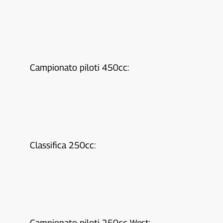
Campionato piloti 450cc:
Classifica 250cc:
Campionato piloti 250cc West: