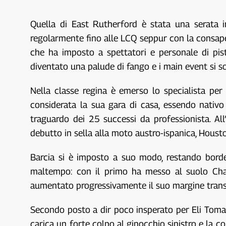
Quella di East Rutherford è stata una serata 
regolarmente fino alle LCQ seppur con la consape
che ha imposto a spettatori e personale di pista 
diventato una palude di fango e i main event si son
Nella classe regina è emerso lo specialista per
considerata la sua gara di casa, essendo nati
traguardo dei 25 successi da professionista. Al
debutto in sella alla moto austro-ispanica, Hous
Barcia si è imposto a suo modo, restando borderl
maltempo: con il primo ha messo al suolo Chas
aumentato progressivamente il suo margine transi
Secondo posto a dir poco insperato per Eli Tomac
carica un forte colpo al ginocchio sinistro e la 