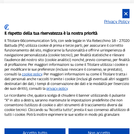
Privacy Policy
Il rispetto della tua riservatezza è la nostra priorità
Il Titolare 66communication Srls, con sede legale in Via Rebecchino 18 – 27020
Battuda (PV) utilizza cookie di prima e terze parti, per assicurare il corretto
funzionamento del sito, migliorarne la funzionalità e offrirvi un’esperienza di
navigazione personalizzata (cookie tecnici), per finalità statistiche e rilevare
P300.it è una Testata Giornalistica indipendente
l’audience del nostro sito (cookie analitici) nonché, previo consenso, per finalità
Registrazione numero 1/2021 del 1/2/2021 - Tribunale di Pavia
di profilazione. Per maggiori informazioni su come il Titolare utilizza i cookie o
per modificare le sue preferenze (incluso revocare il consenso, se prestato),
Proprietario ed editore:
66communication Srls
- P.IVA
consulti la
cookie policy
. Per maggiori informazioni su come il Titolare tratta i
02798890188
dati personali anche raccolti tramite i cookie (inclusi gli eventuali altri soggetti
Direttore Responsabile:
Alessandro Secchi
- Vicedirettore:
Federico
destinatari dei dati, i tempi di conservazione dei dati e le modalità per l’esercizio
Benedusi
dei suoi diritti), consulti la
privacy policy
.
Privacy Policy
-
Cookie Policy
Le ricordiamo che, qualora scelga di chiudere il banner utilizzando il pulsante
“X” in alto a destra, saranno mantenute le impostazioni predefinite che non
"Se è successo davvero, lo trovi su P300.it"
consentono l’utilizzo di cookie o altri strumenti di tracciamento diversi dai
cookie tecnici. Cliccando su “Accetta tutto”, presta il suo consenso all’utilizzo di
tutti i cookie. Potrà inoltre esprimere le sue scelte in modo più granulare.
Copyright © P300.it 2012-2026
Accetto tutto
Non accetto