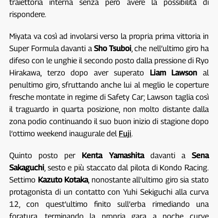
traiettoria interna senza però avere la possibilità di
rispondere.
Miyata va così ad involarsi verso la propria prima vittoria in
Super Formula davanti a
Sho Tsuboi
, che nell’ultimo giro ha
difeso con le unghie il secondo posto dalla pressione di Ryo
Hirakawa, terzo dopo aver superato
Liam Lawson
al
penultimo giro, sfruttando anche lui al meglio le coperture
fresche montate in regime di Safety Car; Lawson taglia così
il traguardo in quarta posizione, non molto distante dalla
zona podio continuando il suo buon inizio di stagione dopo
l’ottimo weekend inaugurale del
Fuji
.
Quinto posto per
Kenta Yamashita
davanti a
Sena
Sakaguchi
, sesto e più staccato dal pilota di Kondo Racing.
Settimo
Kazuto Kotaka
, nonostante all’ultimo giro sia stato
protagonista di un contatto con Yuhi Sekiguchi alla curva
12, con quest’ultimo finito sull’erba rimediando una
foratura, terminando la propria gara a poche curve