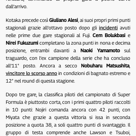
dall’arrivo.
Kotaka precede così
Giuliano Alesi
, ai suoi propri primi punti
stagionali grazie all’ottavo posto dopo gli
incidenti
avuti
nelle prime due gare stagionali al Fuji.
Cem Bolukbasi
e
Nirei Fukuzumi
completano la zona punti in nona e decima
posizione, entrambi davanti a
Naoki Yamamoto
sul
traguardo, con l’ex campione della serie che ha concluso
all’11° posto. Ancora a secco
Nobuharu Matsushita
,
vincitore lo scorso anno
in condizioni di bagnato estremo e
12° nel round di questa stagione.
Dopo tre gare, la classifica piloti del campionato di Super
Formula è piuttosto corta, con i primi quattro piloti raccolti
in 10 punti: Nojiri comanda ancora con 42 punti, con
Miyata che grazie a questa vittoria si issa in seconda
posizione a quota 38, a soli quattro punti di svantaggio. Il
gruppo di testa comprende anche Lawson e Tsuboi,