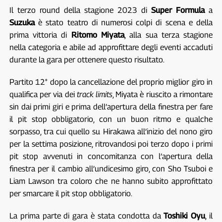
Il terzo round della stagione 2023 di
Super Formula
a
Suzuka
è stato teatro di numerosi colpi di scena e della
prima vittoria di
Ritomo Miyata
, alla sua terza stagione
nella categoria e abile ad approfittare degli eventi accaduti
durante la gara per ottenere questo risultato.
Partito 12° dopo la cancellazione del proprio miglior giro in
qualifica per via dei
track limits
, Miyata è riuscito a rimontare
sin dai primi giri e prima dell’apertura della finestra per fare
il pit stop obbligatorio, con un buon ritmo e qualche
sorpasso, tra cui quello su Hirakawa all’inizio del nono giro
per la settima posizione, ritrovandosi poi terzo dopo i primi
pit stop avvenuti in concomitanza con l’apertura della
finestra per il cambio all’undicesimo giro, con Sho Tsuboi e
Liam Lawson tra coloro che ne hanno subito approfittato
per smarcare il pit stop obbligatorio.
La prima parte di gara è stata condotta da
Toshiki Oyu
, il