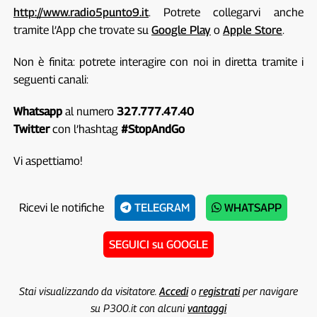
http://www.radio5punto9.it
. Potrete collegarvi anche
tramite l’App che trovate su
Google Play
o
Apple Store
.
Non è finita: potrete interagire con noi in diretta tramite i
seguenti canali:
Whatsapp
al numero
327.777.47.40
Twitter
con l’hashtag
#StopAndGo
Vi aspettiamo!
Ricevi le notifiche
TELEGRAM
WHATSAPP
SEGUICI su GOOGLE
Stai visualizzando da visitatore.
Accedi
o
registrati
per navigare
su P300.it con alcuni
vantaggi