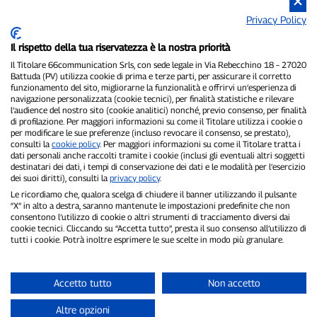
Privacy Policy
Il rispetto della tua riservatezza è la nostra priorità
Il Titolare 66communication Srls, con sede legale in Via Rebecchino 18 – 27020
Battuda (PV) utilizza cookie di prima e terze parti, per assicurare il corretto
funzionamento del sito, migliorarne la funzionalità e offrirvi un’esperienza di
navigazione personalizzata (cookie tecnici), per finalità statistiche e rilevare
P300.it è una Testata Giornalistica indipendente
l’audience del nostro sito (cookie analitici) nonché, previo consenso, per finalità
di profilazione. Per maggiori informazioni su come il Titolare utilizza i cookie o
Registrazione numero 1/2021 del 1/2/2021 - Tribunale di Pavia
per modificare le sue preferenze (incluso revocare il consenso, se prestato),
Proprietario ed editore:
66communication Srls
- P.IVA
consulti la
cookie policy
. Per maggiori informazioni su come il Titolare tratta i
02798890188
dati personali anche raccolti tramite i cookie (inclusi gli eventuali altri soggetti
Direttore Responsabile:
Alessandro Secchi
- Vicedirettore:
Federico
destinatari dei dati, i tempi di conservazione dei dati e le modalità per l’esercizio
Benedusi
dei suoi diritti), consulti la
privacy policy
.
Privacy Policy
-
Cookie Policy
Le ricordiamo che, qualora scelga di chiudere il banner utilizzando il pulsante
“X” in alto a destra, saranno mantenute le impostazioni predefinite che non
consentono l’utilizzo di cookie o altri strumenti di tracciamento diversi dai
"Se è successo davvero, lo trovi su P300.it"
cookie tecnici. Cliccando su “Accetta tutto”, presta il suo consenso all’utilizzo di
tutti i cookie. Potrà inoltre esprimere le sue scelte in modo più granulare.
Copyright © P300.it 2012-2026
Accetto tutto
Non accetto
Altre opzioni