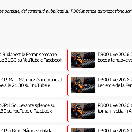
 se parziale, dei contenuti pubblicati su P300.it senza autorizzazione scri
a Budapest le Ferrari sprecano,
P300 Live 2026.22 
 alle 21:30 su YouTube e Facebook
boccia le nuove v
GP: Marc Márquez è ancora re al
P300 Live 2026.20 
ve alle 21:30 su YouTube e
Leclerc e della Fe
GP: il Sol Levante splende su
P300 Live 2026.18 |
21:30 su YouTube e Facebook
torna in vetta in 
GP: a Brno Márquez rifila la
P300 Live 2026.16 