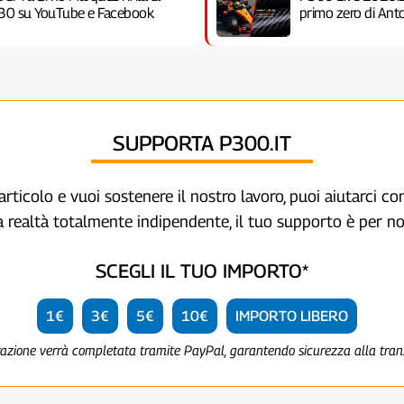
21:30 su YouTube e Facebook
primo zero di Anto
SUPPORTA P300.IT
articolo e vuoi sostenere il nostro lavoro, puoi aiutarci c
a realtà totalmente indipendente, il tuo supporto è per no
SCEGLI IL TUO IMPORTO*
1€
3€
5€
10€
IMPORTO LIBERO
razione verrà completata tramite PayPal, garantendo sicurezza alla tra