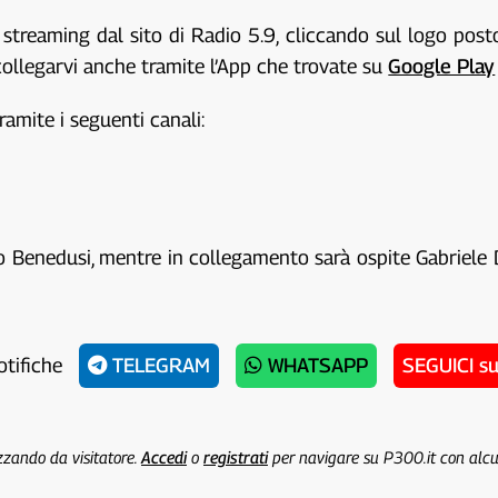
streaming dal sito di Radio 5.9, cliccando sul logo pos
collegarvi anche tramite l’App che trovate su
Google Play
tramite i seguenti canali:
ico Benedusi, mentre in collegamento sarà ospite Gabriele 
otifiche
TELEGRAM
WHATSAPP
SEGUICI s
izzando da visitatore.
Accedi
o
registrati
per navigare su P300.it con alc