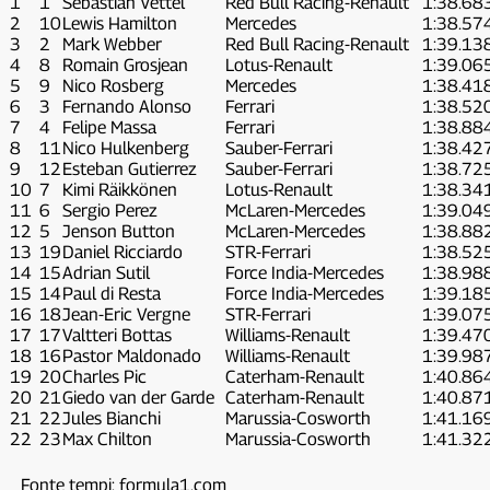
1
1
Sebastian Vettel
Red Bull Racing-Renault
1:38.68
2
10
Lewis Hamilton
Mercedes
1:38.57
3
2
Mark Webber
Red Bull Racing-Renault
1:39.13
4
8
Romain Grosjean
Lotus-Renault
1:39.06
5
9
Nico Rosberg
Mercedes
1:38.41
6
3
Fernando Alonso
Ferrari
1:38.52
7
4
Felipe Massa
Ferrari
1:38.88
8
11
Nico Hulkenberg
Sauber-Ferrari
1:38.42
9
12
Esteban Gutierrez
Sauber-Ferrari
1:38.72
10
7
Kimi Räikkönen
Lotus-Renault
1:38.34
11
6
Sergio Perez
McLaren-Mercedes
1:39.04
12
5
Jenson Button
McLaren-Mercedes
1:38.88
13
19
Daniel Ricciardo
STR-Ferrari
1:38.52
14
15
Adrian Sutil
Force India-Mercedes
1:38.98
15
14
Paul di Resta
Force India-Mercedes
1:39.18
16
18
Jean-Eric Vergne
STR-Ferrari
1:39.07
17
17
Valtteri Bottas
Williams-Renault
1:39.47
18
16
Pastor Maldonado
Williams-Renault
1:39.98
19
20
Charles Pic
Caterham-Renault
1:40.86
20
21
Giedo van der Garde
Caterham-Renault
1:40.87
21
22
Jules Bianchi
Marussia-Cosworth
1:41.16
22
23
Max Chilton
Marussia-Cosworth
1:41.32
Fonte tempi: formula1.com